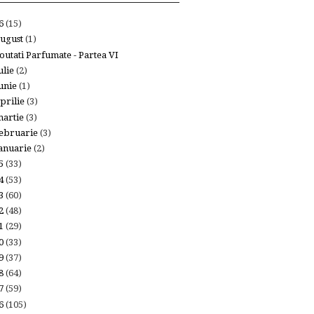
26
(15)
ugust
(1)
outati Parfumate - Partea VI
ulie
(2)
unie
(1)
prilie
(3)
artie
(3)
ebruarie
(3)
anuarie
(2)
25
(33)
24
(53)
23
(60)
22
(48)
21
(29)
20
(33)
19
(37)
18
(64)
17
(59)
16
(105)