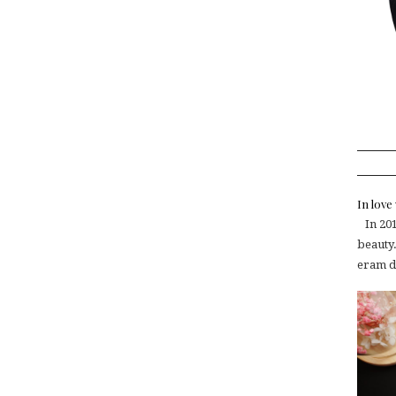
In lov
In 2015
beauty.
eram de