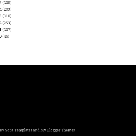
15
(208)
14
(203)
13
(310)
12
(253)
11
(207)
10
(46)
 By
Sora Templates
and
My Blogger Themes