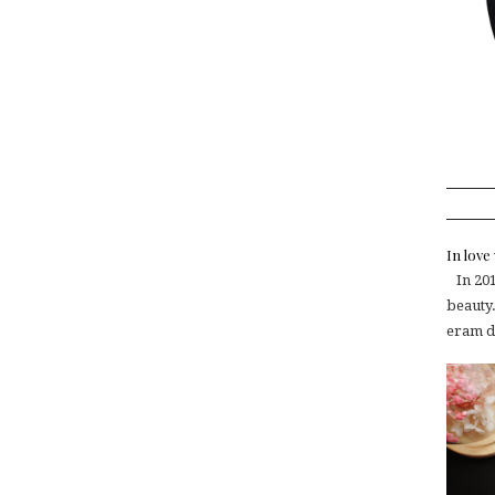
In lov
In 2015
beauty.
eram de