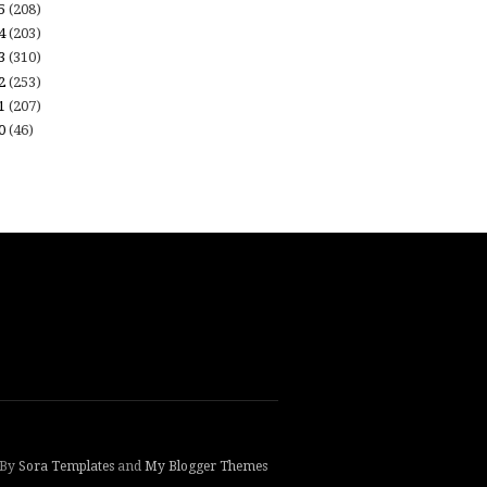
15
(208)
14
(203)
13
(310)
12
(253)
11
(207)
10
(46)
 By
Sora Templates
and
My Blogger Themes