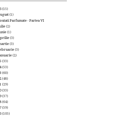
26
(15)
ugust
(1)
outati Parfumate - Partea VI
ulie
(2)
unie
(1)
prilie
(3)
artie
(3)
ebruarie
(3)
anuarie
(2)
25
(33)
24
(53)
23
(60)
22
(48)
21
(29)
20
(33)
19
(37)
18
(64)
17
(59)
16
(105)