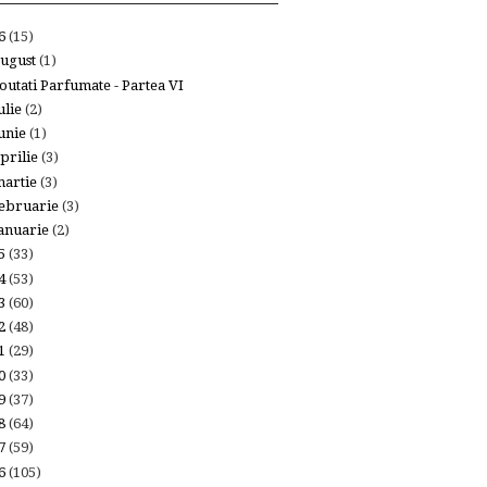
26
(15)
ugust
(1)
outati Parfumate - Partea VI
ulie
(2)
unie
(1)
prilie
(3)
artie
(3)
ebruarie
(3)
anuarie
(2)
25
(33)
24
(53)
23
(60)
22
(48)
21
(29)
20
(33)
19
(37)
18
(64)
17
(59)
16
(105)