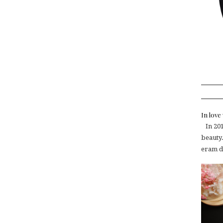
In lov
In 2015
beauty.
eram de