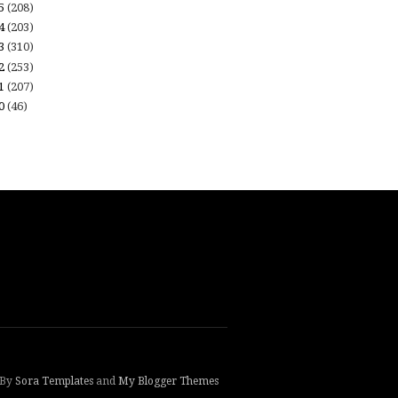
15
(208)
14
(203)
13
(310)
12
(253)
11
(207)
10
(46)
 By
Sora Templates
and
My Blogger Themes