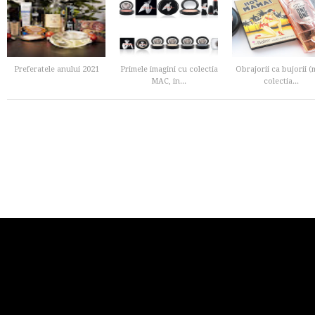
Preferatele anului 2021
Primele imagini cu colectia
Obrajorii ca bujorii (
MAC, in...
colectia...