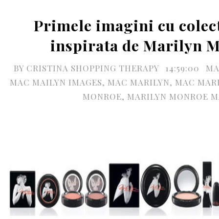
Primele imagini cu colec
inspirata de Marilyn 
BY
CRISTINA SHOPPING THERAPY
14:59:00
M
MAC MAILYN IMAGES
,
MAC MARILYN
,
MAC MARI
MONROE
,
MARILYN MONROE M