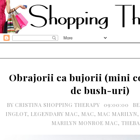
Obrajorii ca bujorii (mini c
de bush-uri)
BY
CRISTINA SHOPPING THERAPY
09:00:00
BE
INGLOT
,
LEGENDARY MAC
,
MAC
,
MAC MARILYN
MARILYN MONROE MAC
,
THEB