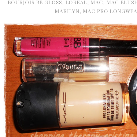
BOURJOIS BB GLOSS
,
LOREAL
,
MAC
,
MAC BLUS
MARILYN
,
MAC PRO LONGWE