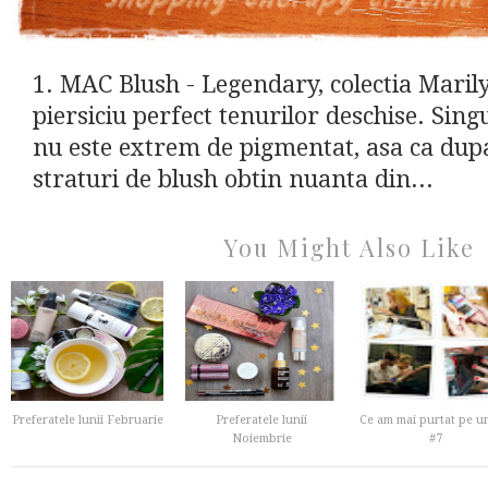
1. MAC Blush - Legendary, colectia Mari
piersiciu perfect tenurilor deschise. Sin
nu este extrem de pigmentat, asa ca dupa
straturi de blush obtin nuanta din...
You Might Also Like
Preferatele lunii Februarie
Preferatele lunii
Ce am mai purtat pe u
Noiembrie
#7