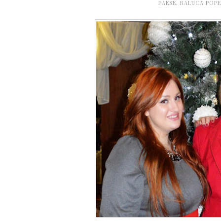
PAESE
,
RALUCA POP