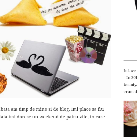
In lov
In 2015
beauty.
eram de
ata am timp de mine si de blog. Imi place sa fiu
data imi doresc un weekend de patru zile, in care