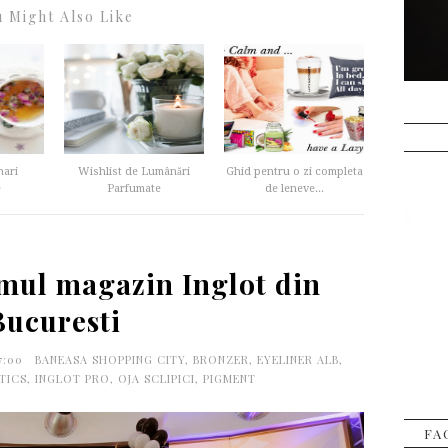
 Might Also Like
nari
Wishlist de Lumânări
Ghid pentru o zi completa
e
Parfumate
de leneve...
imul magazin Inglot din
Bucuresti
37:00
BANEASA SHOPPING CITY
,
BRONZER
,
EYELINER ALB
,
TICS
,
INGLOT PRO
,
OJA SCLIPICI
,
PIGMENT
FA