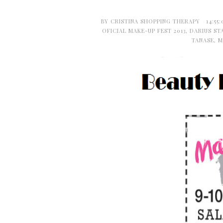
BY
CRISTINA SHOPPING THERAPY
14:55
OFICIAL MAKE-UP FEST 2013
,
DARIUS ST
TANASE
,
M