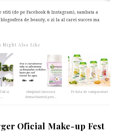
 stiti (de pe Facebook & Instagram), sambata a
 blogosfera de beauty, o zi la al carei succes ma
 Might Also Like
all si
elmiplant lansează
Pe lista de cumparaturi
..
demachiantul pen...
ger Oficial Make-up Fest