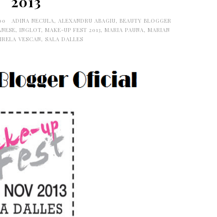
2013
:00
ADINA NECULA
,
ALEXANDRU ABAGIU
,
BEAUTY BLOGGER
ANESE
,
INGLOT
,
MAKE-UP FEST 2013
,
MARIA PAUNA
,
MARIAN
IRELA VESCAN
,
SALA DALLES