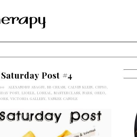
 Saturday Post #4
:00
ALEXANDRU ABAGIU
,
BB CREAM
,
CALVIN KLEIN
,
CUPIO
,
RDAY POST
,
LIOELE
,
LOREAL
,
MASTERCLASS
,
NARS
,
OREO
,
LORS
,
VICTORIA GALLERY
,
YANKEE CANDLE