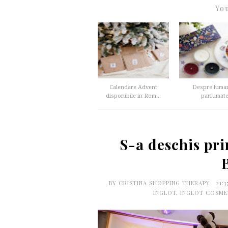
You
Calendare Advent
Despre luma
disponibile in Rom...
parfumat
S-a deschis pr
BY
CRISTINA SHOPPING THERAPY
21:
INGLOT
,
INGLOT COSME