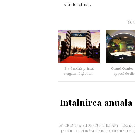
s-a deschis...
You
S-a deschis primul
Grand Combo -
magazin Inglot d...
spațiul de div
Intalnirea anuala
BY
CRISTINA SHOPPING THERAPY
16:11:
JACKIE O
,
L'ORÉAL PARIS ROMANIA
,
LPG