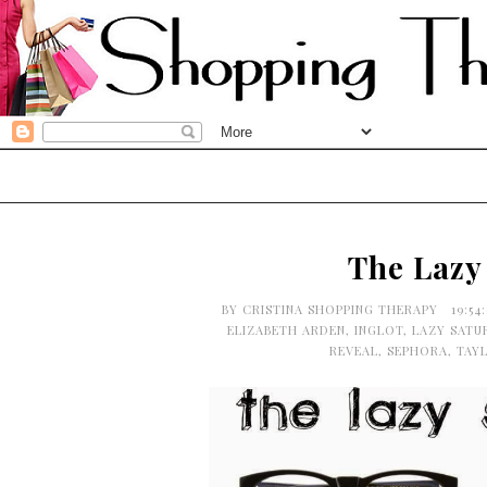
The Lazy
BY
CRISTINA SHOPPING THERAPY
19:54
ELIZABETH ARDEN
,
INGLOT
,
LAZY SATU
REVEAL
,
SEPHORA
,
TAY