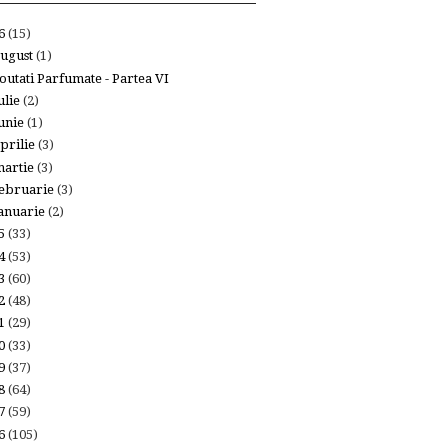
26
(15)
ugust
(1)
outati Parfumate - Partea VI
ulie
(2)
unie
(1)
prilie
(3)
artie
(3)
ebruarie
(3)
anuarie
(2)
25
(33)
24
(53)
23
(60)
22
(48)
21
(29)
20
(33)
19
(37)
18
(64)
17
(59)
16
(105)