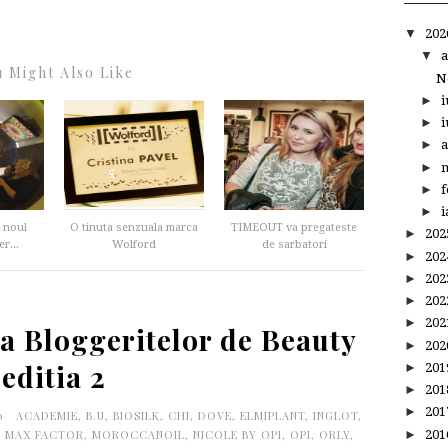
▼
20
▼
a
 Might Also Like
N
►
i
►
i
►
a
►
m
►
f
►
i
 noul
O tinuta senzuala marca
TIMEOUT va pregateste
►
20
er...
Wolford
de sarbatori
►
20
►
20
►
20
►
20
 a Bloggeritelor de Beauty
►
20
editia 2
►
20
►
20
►
20
00
ACADEMIE
,
B.U
,
BIOSILK
,
CHI
,
DOVE
,
ELMIPLANT
,
INGLOT
,
►
20
,
MAX FACTOR
,
MOROCCANOIL
,
NICOLE BY OPI
,
OPI
,
ORLY
,