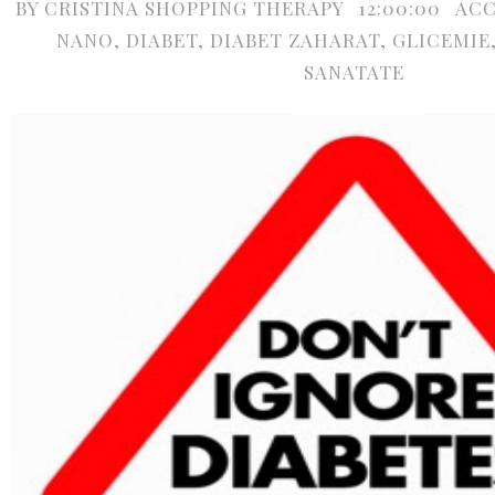
BY
CRISTINA SHOPPING THERAPY
12:00:00
ACC
NANO
,
DIABET
,
DIABET ZAHARAT
,
GLICEMIE
SANATATE