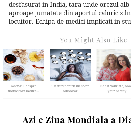
desfasurat in India, tara unde orezul alb
aproape jumatate din aportul caloric ziln
locuitor. Echipa de medici implicati in stu
You Might Also Like
Adevărul despre
5 sfaturi pentru un somn
Boost your life, boo
îndulcitorii natura...
odihnitor
your beauty
Azi e Ziua Mondiala a Di