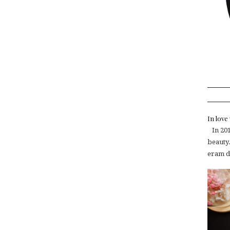
In lov
In 2015
beauty.
eram de