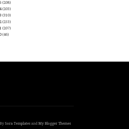
15
(208)
14
(203)
13
(310)
12
(253)
11
(207)
10
(46)
 By
Sora Templates
and
My Blogger Themes