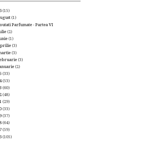
26
(15)
ugust
(1)
outati Parfumate - Partea VI
ulie
(2)
unie
(1)
prilie
(3)
artie
(3)
ebruarie
(3)
anuarie
(2)
25
(33)
24
(53)
23
(60)
22
(48)
21
(29)
20
(33)
19
(37)
18
(64)
17
(59)
16
(105)