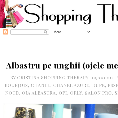
Albastru pe unghii (ojele me
BY
CRISTINA SHOPPING THERAPY
09:00:00
BOURJOIS
,
CHANEL
,
CHANEL AZURE
,
DUPE
,
ESS
NOTD
,
OJA ALBASTRA
,
OPI
,
ORLY
,
SALON PRO
,
S