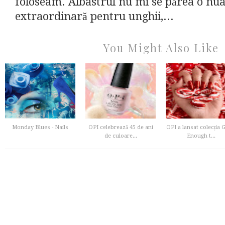
foloseam. Albastrul nu mi se părea o nua
extraordinară pentru unghii,...
You Might Also Like
Monday Blues - Nails
OPI celebrează 45 de ani
OPI a lansat colecția
de culoare...
Enough t...