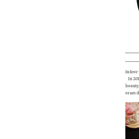
In lov
In 2015
beauty.
eram de