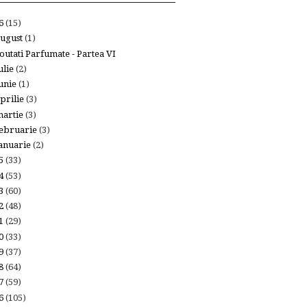
26
(15)
ugust
(1)
outati Parfumate - Partea VI
ulie
(2)
unie
(1)
prilie
(3)
artie
(3)
ebruarie
(3)
anuarie
(2)
25
(33)
24
(53)
23
(60)
22
(48)
21
(29)
20
(33)
19
(37)
18
(64)
17
(59)
16
(105)