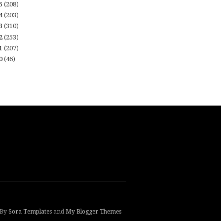
15
(208)
14
(203)
13
(310)
12
(253)
11
(207)
10
(46)
 By
Sora Templates
and
My Blogger Themes