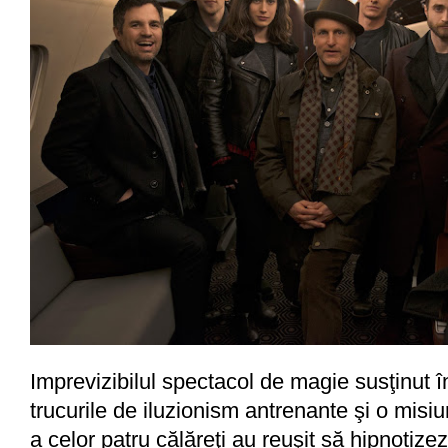
Imprevizibilul spectacol de magie susţinut î
trucurile de iluzionism antrenante şi o mis
a celor patru călăreţi au reuşit să hipnotizez