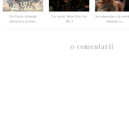
De Vazut: Animale
De vazut: Now You See
Recomandare de wee
fantastice şi und...
Me 2
- Batman vs....
0 comentarii