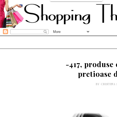
-417, produse
pretioase 
BY
CRISTINA