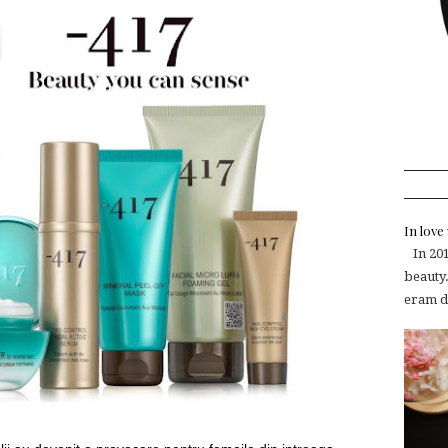
In lov
In 2015
beauty.
eram de