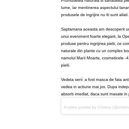
Frumusetea naturala si sanatatea piel
lume, iar mentinerea aspectului tanar 
produsele de ingrijire nu iti sunt aliati.
Saptamana aceasta am descoperit un 
unui eveniment foarte elegant, la Ope
produse pentru ingrijirea pielii, ce c
naturale din plante cu un complex bo
namolul Marii Moarte, cosmeticele -417
pielii.
Vedeta serii a fost masca de fata anti
vedea in actiune mai jos. Dupa indepa
absorb imed
i
at
, daca sunt masate in 
A video posted by Cristina (@crist