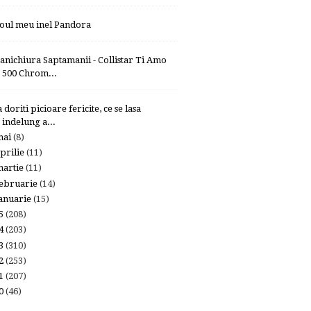
oul meu inel Pandora
anichiura Saptamanii - Collistar Ti Amo
500 Chrom...
 doriti picioare fericite, ce se lasa
indelung a...
mai
(8)
prilie
(11)
artie
(11)
ebruarie
(14)
anuarie
(15)
15
(208)
14
(203)
13
(310)
12
(253)
11
(207)
10
(46)