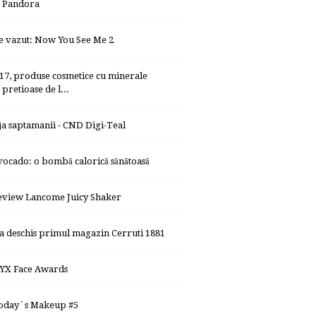
Pandora
e vazut: Now You See Me 2
417, produse cosmetice cu minerale
pretioase de l...
ja saptamanii - CND Digi-Teal
vocado: o bombă calorică sănătoasă
eview Lancome Juicy Shaker
-a deschis primul magazin Cerruti 1881
YX Face Awards
oday`s Makeup #5