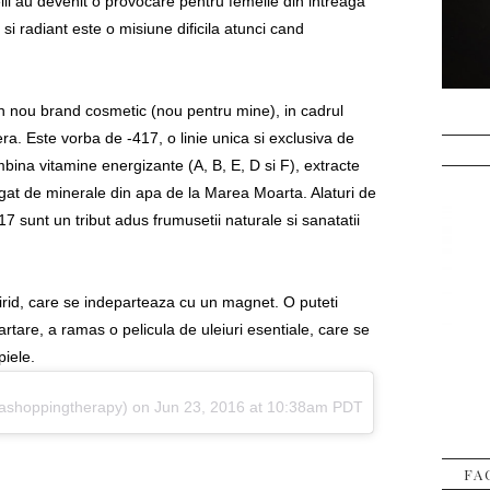
ii au devenit o provocare pentru femeile din intreaga
si radiant este o misiune dificila atunci cand
nou brand cosmetic (nou pentru mine), in cadrul
ra. Este vorba de -417, o linie unica si exclusiva de
ombina vitamine energizante (A, B, E, D si F), extracte
gat de minerale din apa de la Marea Moarta. Alaturi de
 sunt un tribut adus frumusetii naturale si sanatatii
rid, care se indepart
eaza
cu un magnet. O puteti
rtare, a ramas o pelicula de uleiuri esentiale, care
se
piele.
inashoppingtherapy)
on
Jun 23, 2016 at 10:38am PDT
FA