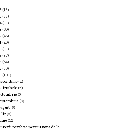
26
(15)
25
(33)
24
(53)
23
(60)
22
(48)
21
(29)
20
(33)
19
(37)
18
(64)
17
(59)
16
(105)
decembrie
(2)
noiembrie
(6)
octombrie
(5)
eptembrie
(9)
ugust
(6)
ulie
(6)
unie
(12)
ijuterii perfecte pentru vara de la