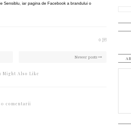
le Sensiblu, iar pagina de Facebook a brandului o
0
Newer posts
A
 Might Also Like
0 comentarii