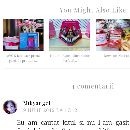
You Might Also Like
AVON lansează prima
Noutati Avon - Ultra Color
News on Notino
gamă de produse...
Perfectl...
4 comentarii
Mikyangel
9 IULIE 2015 LA 17:12
Eu am cautat kitul si nu l-am gasit