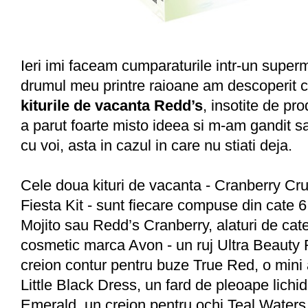
Ieri imi faceam cumparaturile intr-un superm
drumul meu printre raioane am descoperit ce
kiturile de vacanta Redd’s
, insotite de p
a parut foarte misto ideea si m-am gandit s
cu voi, asta in cazul in care nu stiati deja.
Cele doua kituri de vacanta - Cranberry Crus
Fiesta Kit - sunt fiecare compuse din cate 
Mojito sau Redd’s Cranberry, alaturi de cat
cosmetic marca Avon -
un ruj Ultra Beauty
creion contur pentru buze True Red, o mini
Little Black Dress,
un fard de pleoape lichid
Emerald, un creion pentru ochi Teal Waters