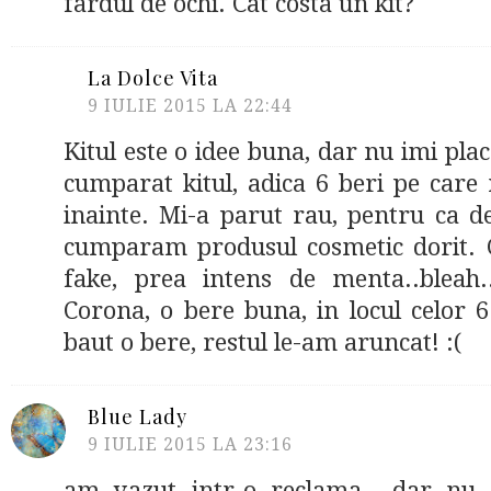
fardul de ochi. Cat costa un kit?
La Dolce Vita
9 IULIE 2015 LA 22:44
Kitul este o idee buna, dar nu imi pla
cumparat kitul, adica 6 beri pe care
inainte. Mi-a parut rau, pentru ca d
cumparam produsul cosmetic dorit. G
fake, prea intens de menta..bleah.
Corona, o bere buna, in locul celor 
baut o bere, restul le-am aruncat! :(
Blue Lady
9 IULIE 2015 LA 23:16
am vazut intr-o reclama ..dar nu