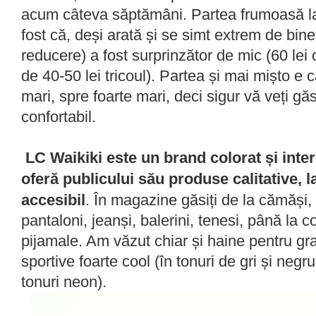
acum câteva săptămâni. Partea frumoasă l
fost că, deși arată și se simt extrem de bine,
reducere) a fost surprinzător de mic (60 lei 
de 40-50 lei tricoul). Partea și mai mișto e 
mari, spre foarte mari, deci sigur vă veți găsi
confortabil.
LC Waikiki este un brand colorat și inter
oferă publicului s
ă
u produse calitative, l
accesibil
. În magazine găsiți de la cămăși, r
pantaloni, jeanși, balerini, tenesi, până la 
pijamale. Am văzut chiar și haine pentru gra
sportive foarte cool (în tonuri de gri și negr
tonuri neon).