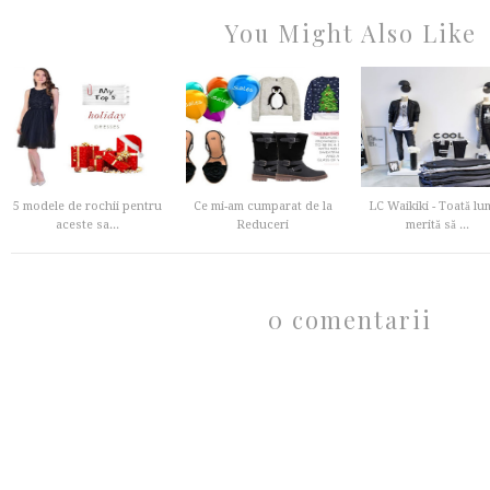
You Might Also Like
5 modele de rochii pentru
Ce mi-am cumparat de la
LC Waikiki - Toată lu
aceste sa...
Reduceri
merită să ...
0 comentarii