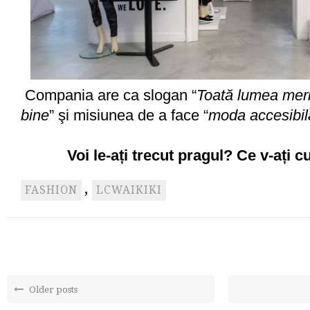
Compania are ca slogan “
Toată lumea meri
bine
” şi misiunea de a face “
moda accesibil
Voi le-ați trecut pragul? Ce v-ați
,
FASHION
LCWAIKIKI
Older posts