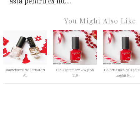
asta pentru că nu...
You Might Also Like
Manichiura de sarbatori
Oja saptamanii - Wjcon
Colectia mea de Lacur
#1
119
unghii Ro...