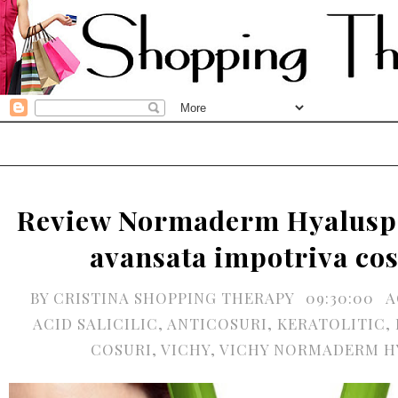
Review Normaderm Hyalusp
avansata impotriva cos
BY
CRISTINA SHOPPING THERAPY
09:30:00
A
ACID SALICILIC
,
ANTICOSURI
,
KERATOLITIC
,
COSURI
,
VICHY
,
VICHY NORMADERM H