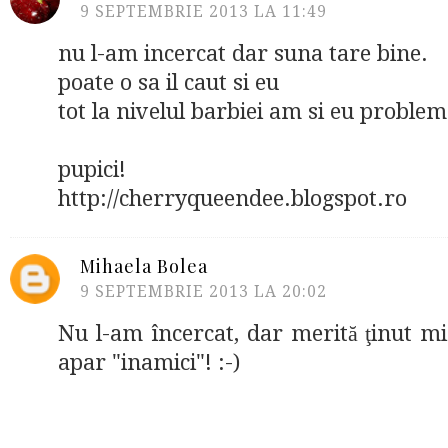
9 SEPTEMBRIE 2013 LA 11:49
nu l-am incercat dar suna tare bine.
poate o sa il caut si eu
tot la nivelul barbiei am si eu probleme
pupici!
http://cherryqueendee.blogspot.ro
Mihaela Bolea
9 SEPTEMBRIE 2013 LA 20:02
Nu l-am încercat, dar merită ţinut mi
apar "inamici"! :-)