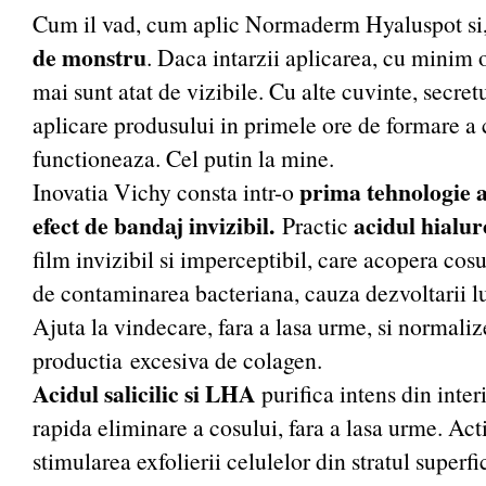
Cum il vad, cum aplic Normaderm Hyaluspot si
de monstru
. Daca intarzii aplicarea, cu minim o
mai sunt atat de vizibile. Cu alte cuvinte, secret
aplicare produsului in primele ore de formare a 
functioneaza. Cel putin la mine.
prima tehnologie a
Inovatia Vichy consta intr-o
efect de bandaj invizibil.
acidul hialur
Practic
film invizibil si imperceptibil, care acopera cosul
de contaminarea bacteriana, cauza dezvoltarii lu
Ajuta la vindecare, fara a lasa urme, si normali
productia excesiva de colagen.
Acidul salicilic si LHA
purifica intens din inte
rapida eliminare a cosului, fara a lasa urme. Ac
stimularea exfolierii celulelor din stratul superfici