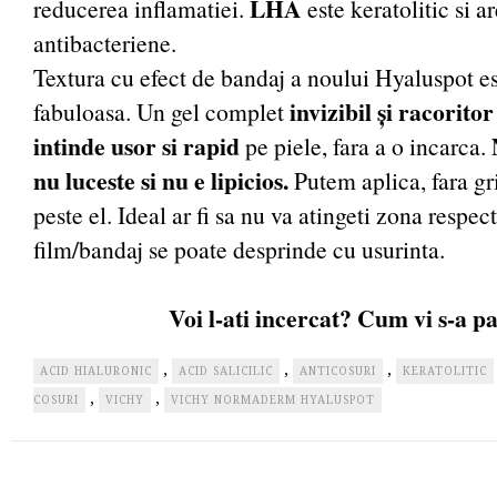
LHA
reducerea inflamatiei.
este keratolitic si ar
antibacteriene.
Textura cu efect de bandaj a noului Hyaluspot e
invizibil și racorito
fabuloasa. Un gel complet
intinde usor si rapid
pe piele, fara a o incarca.
nu luceste si nu e lipicios.
Putem aplica, fara gri
peste el. Ideal ar fi sa nu va atingeti zona respec
film/bandaj se poate desprinde cu usurinta.
Voi l-ati incercat? Cum vi s-a p
,
,
,
ACID HIALURONIC
ACID SALICILIC
ANTICOSURI
KERATOLITIC
,
,
COSURI
VICHY
VICHY NORMADERM HYALUSPOT