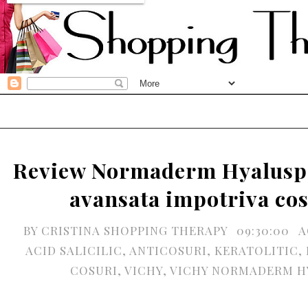
Review Normaderm Hyalusp
avansata impotriva cos
BY
CRISTINA SHOPPING THERAPY
09:30:00
A
ACID SALICILIC
,
ANTICOSURI
,
KERATOLITIC
,
COSURI
,
VICHY
,
VICHY NORMADERM H