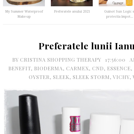
My Summer Waterproof
Preferatele anului 2021
Guinot Sun Logic s
Make-up
protectia împot...
Preferatele lunii Ian
BY
CRISTINA SHOPPING THERAPY
17:56:00
A
BENEFIT
,
BIODERMA
,
CARMEX
,
CND
,
ESSENCE
,
OYSTER
,
SLEEK
,
SLEEK STORM
,
VICHY
,