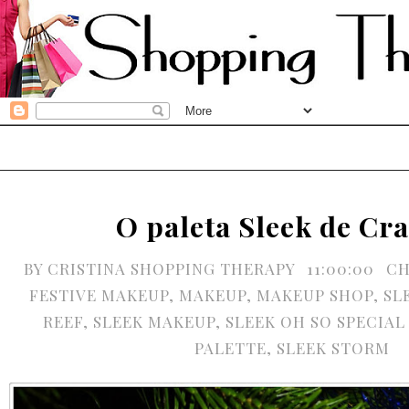
O paleta Sleek de Cr
BY
CRISTINA SHOPPING THERAPY
11:00:00
CH
FESTIVE MAKEUP
,
MAKEUP
,
MAKEUP SHOP
,
SL
REEF
,
SLEEK MAKEUP
,
SLEEK OH SO SPECIAL
PALETTE
,
SLEEK STORM