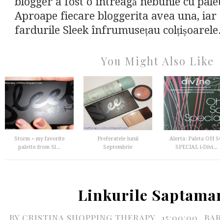
blogger a fost o întreagă nebunie cu palet
Aproape fiecare bloggerita avea una, iar
fardurile Sleek înfrumusețau colțișoarele.
You Might Also Like
Storm = my favorite
Preferatele lunii
Alerta: Paleta OH 
palette from Sl...
Septembrie
SPECIAL i-Divi...
Linkurile Saptama
BY
CRISTINA SHOPPING THERAPY
15:00:00
BA