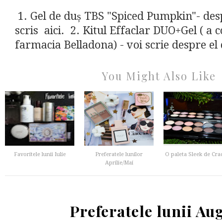
1. Gel de duș TBS "Spiced Pumpkin"- de
scris aici. 2. Kitul Effaclar DUO+Gel ( a co
farmacia Belladona) - voi scrie despre el d
You Might Also Like
Favoritele lunii Iulie
Preferatele lunilor
O paleta Sleek de Cra
Aprilie/Mai
Preferatele lunii Au