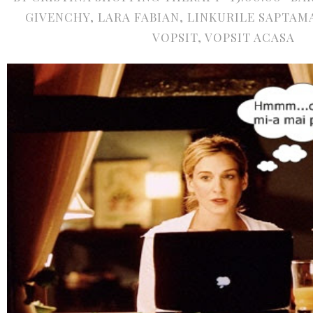
GIVENCHY
,
LARA FABIAN
,
LINKURILE SAPTAM
VOPSIT
,
VOPSIT ACASA