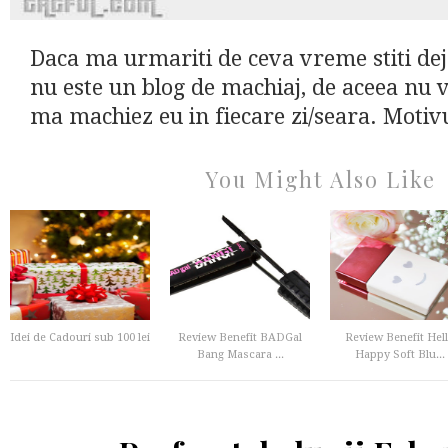
Daca ma urmariti de ceva vreme stiti de
nu este un blog de machiaj, de aceea nu 
ma machiez eu in fiecare zi/seara. Motivu
You Might Also Like
Idei de Cadouri sub 100 lei
Review Benefit BADGal
Review Benefit Hel
Bang Mascara ...
Happy Soft Blu...