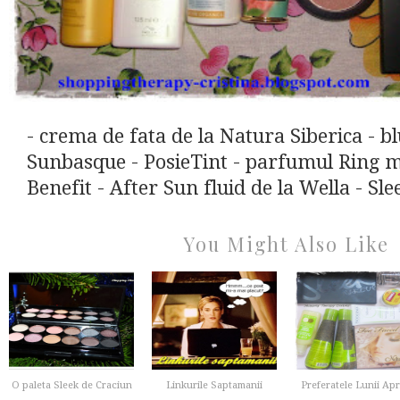
- crema de fata de la Natura Siberica - 
Sunbasque - PosieTint - parfumul Ring my
Benefit - After Sun fluid de la Wella - Slee
You Might Also Like
O paleta Sleek de Craciun
Linkurile Saptamanii
Preferatele Lunii Apri