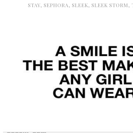
STAY
,
SEPHORA
,
SLEEK
,
SLEEK STORM
,