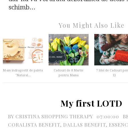
schimb...
You Might Also Like
M-am indragostit de paleta
Cadouri de 8 Martie
7 Idei de Cadouri pe
"Natural...
pentru Mama
El
My first LOTD
BY
CRISTINA SHOPPING THERAPY
07:00:00
B
CORALISTA BENEFIT
,
DALLAS BENEFIT
,
ESSEN