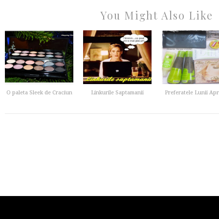
You Might Also Like
O paleta Sleek de Craciun
Linkurile Saptamanii
Preferatele Lunii Apri