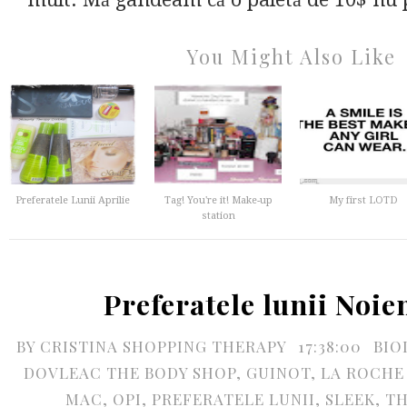
You Might Also Like
Preferatele Lunii Aprilie
Tag! You're it! Make-up
My first LOTD
station
Preferatele lunii Noi
BY
CRISTINA SHOPPING THERAPY
17:38:00
BIO
DOVLEAC THE BODY SHOP
,
GUINOT
,
LA ROCHE
MAC
,
OPI
,
PREFERATELE LUNII
,
SLEEK
,
TH