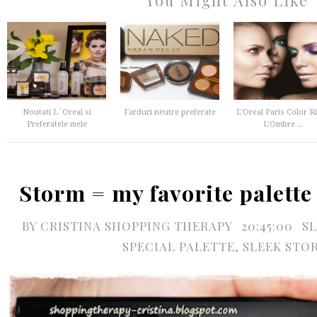
You Might Also Like
Noutati L`Oreal si
Farduri neutre preferate
L’Oreal Paris Color R
Preferatele mele
L’Ombre ...
Storm = my favorite palette
BY
CRISTINA SHOPPING THERAPY
20:45:00
S
SPECIAL PALETTE
,
SLEEK STO