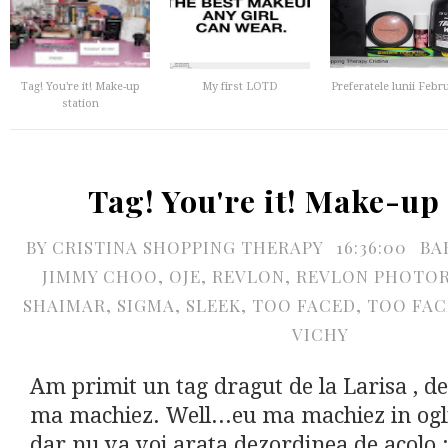
Tag! You're it! Make-up
My first LOTD
Preferatele lunii Febr
station
Tag! You're it! Make-up 
BY
CRISTINA SHOPPING THERAPY
16:36:00
BA
JIMMY CHOO
,
OJE
,
REVLON
,
REVLON PHOTO
SHAIMAR
,
SIGMA
,
SLEEK
,
TOO FACED
,
TOO FAC
VICHY
Am primit un tag dragut de la Larisa , d
ma machiez. Well...eu ma machiez in ogli
dar nu va voi arata dezordinea de acolo :