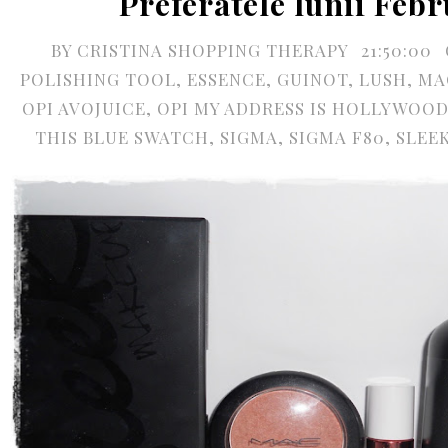
Preferatele lunii Febr
BY
CRISTINA SHOPPING THERAPY
21:50:00
POLISHING TOOL
,
ESSENCE
,
GUINOT
,
LUSH
,
MA
OPI AVOJUICE
,
OPI MY ADDRESS IS HOLLYWOO
THIS BLUE SWATCH
,
SIGMA
,
SIGMA F80
,
SLEE