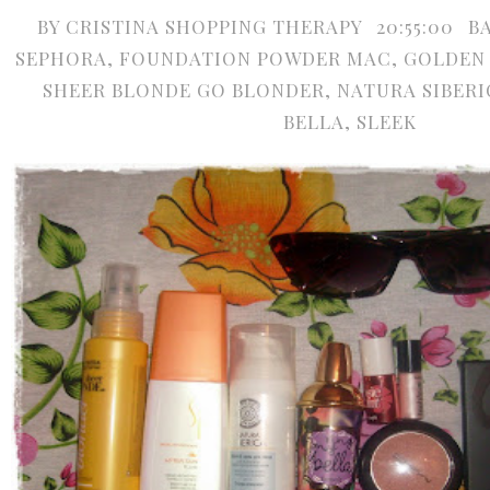
BY
CRISTINA SHOPPING THERAPY
20:55:00
B
SEPHORA
,
FOUNDATION POWDER MAC
,
GOLDEN
SHEER BLONDE GO BLONDER
,
NATURA SIBERI
BELLA
,
SLEEK