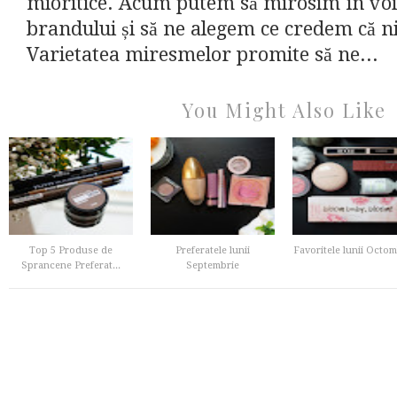
mioritice. Acum putem să mirosim în voi
brandului și să ne alegem ce credem că ni
Varietatea miresmelor promite să ne...
You Might Also Like
Top 5 Produse de
Preferatele lunii
Favoritele lunii Octom
Sprancene Preferat...
Septembrie