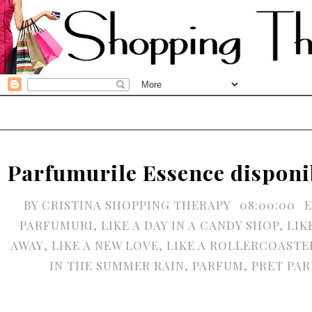
Parfumurile Essence disponib
BY
CRISTINA SHOPPING THERAPY
08:00:00
PARFUMURI
,
LIKE A DAY IN A CANDY SHOP
,
LIK
AWAY
,
LIKE A NEW LOVE
,
LIKE A ROLLERCOASTE
IN THE SUMMER RAIN
,
PARFUM
,
PRET PA