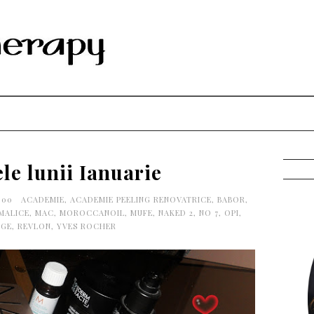
le lunii Ianuarie
0:00
ACADEMIE
,
ACADEMIE PEELING RENOVATRICE
,
BABOR
,
MALICE
,
MAC
,
MOROCCANOIL
,
MUFE
,
NAKED 2
,
NO 7
,
OPI
,
AGE
,
REVLON
,
YVES ROCHER