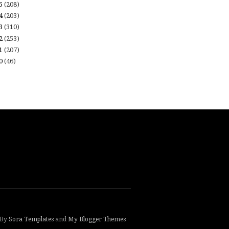
15
(208)
14
(203)
13
(310)
12
(253)
11
(207)
10
(46)
 By
Sora Templates
and
My Blogger Themes