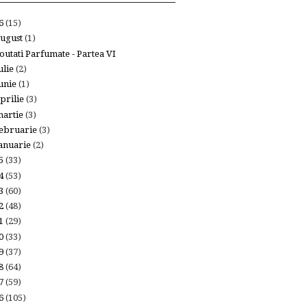
26
(15)
ugust
(1)
outati Parfumate - Partea VI
ulie
(2)
unie
(1)
prilie
(3)
artie
(3)
ebruarie
(3)
anuarie
(2)
25
(33)
24
(53)
23
(60)
22
(48)
21
(29)
20
(33)
19
(37)
18
(64)
17
(59)
16
(105)