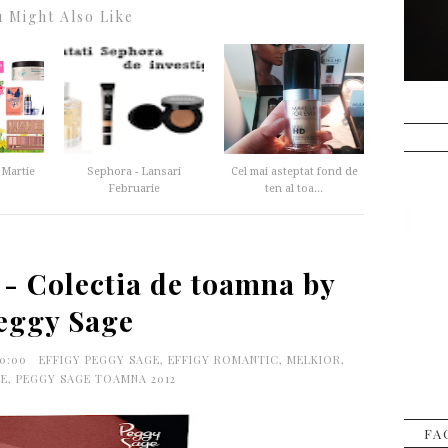
 Might Also Like
 Martie
Sephora - Lansari
Cel mai asteptat fond de
Februarie
ten al toa...
 - Colectia de toamna by
eggy Sage
30:00
EFFIGY PEGGY SAGE
,
EFFIGY ROMANTIC
,
MELKIOR
,
E
,
PEGGY SAGE TOAMNA 2012
FA