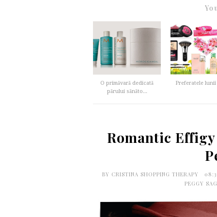
You
O primăvară dedicată
Preferatele lunii
părului sănăto...
Romantic Effigy
P
BY
CRISTINA SHOPPING THERAPY
08:
PEGGY SAG