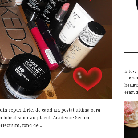
In lov
In 2015
beauty.
eram de
din septembrie, de cand am postat ultima oara
am folosit si mi-au placut: Academie Serum
fectiuni, fond de...