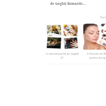
de unghii Romantic...
You
Ce am mai purtat pe unghii
4 Pensule de M
#7
pentru Incepa