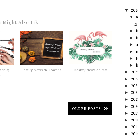
▼
20
▼
a
 Might Also Like
N
►
i
►
i
►
a
►
m
►
f
►
i
achiaj
Beauty News de Toamna
Beauty News de Mai
►
20
t...
►
20
►
20
►
20
►
20
►
20
OLDER POSTS
►
20
►
20
►
20
►
20