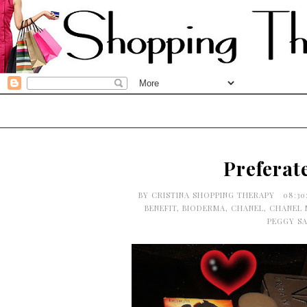
Preferate
BY
CRISTINA SHOPPING THERAPY
08:3
BENEFIT
,
BIODERMA
,
CHANEL
,
CHANEL 
PEGGY S