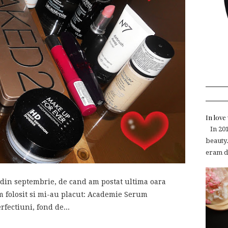
In lov
In 2015
beauty.
eram de
din septembrie, de cand am postat ultima oara
am folosit si mi-au placut: Academie Serum
fectiuni, fond de...