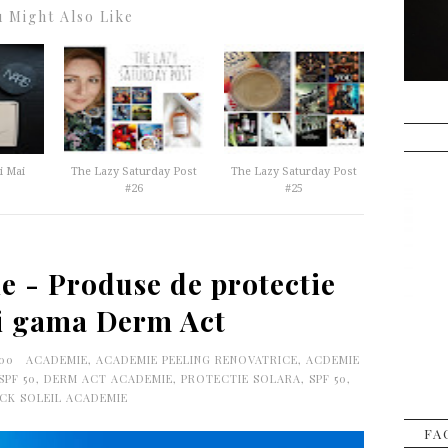
 Might Also Like
i Mai
The Lazy Saturday Post
The Lazy Saturday Post
#26
#25
e - Produse de protectie
si gama Derm Act
:00
ACADEMIE
,
ACADEMIE PEELING RENOVATRICE
,
ACDEMIE
SPF 50
,
DERM ACT ACADEMIE
,
PROTECTIE SOLARA
,
SPF 50
,
ICK SOLEIL ACADEMIE
FA