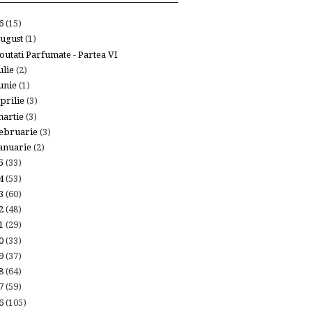
26
(15)
ugust
(1)
outati Parfumate - Partea VI
ulie
(2)
unie
(1)
prilie
(3)
artie
(3)
ebruarie
(3)
anuarie
(2)
25
(33)
24
(53)
23
(60)
22
(48)
21
(29)
20
(33)
19
(37)
18
(64)
17
(59)
16
(105)