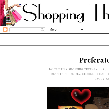
Preferate
BY
CRISTINA SHOPPING THERAPY
08:3
BENEFIT
,
BIODERMA
,
CHANEL
,
CHANEL 
PEGGY S