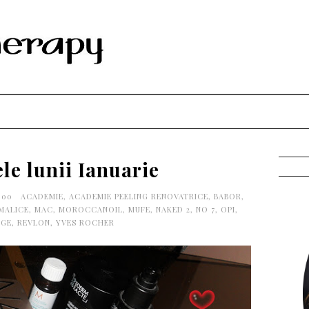
le lunii Ianuarie
0:00
ACADEMIE
,
ACADEMIE PEELING RENOVATRICE
,
BABOR
,
MALICE
,
MAC
,
MOROCCANOIL
,
MUFE
,
NAKED 2
,
NO 7
,
OPI
,
AGE
,
REVLON
,
YVES ROCHER