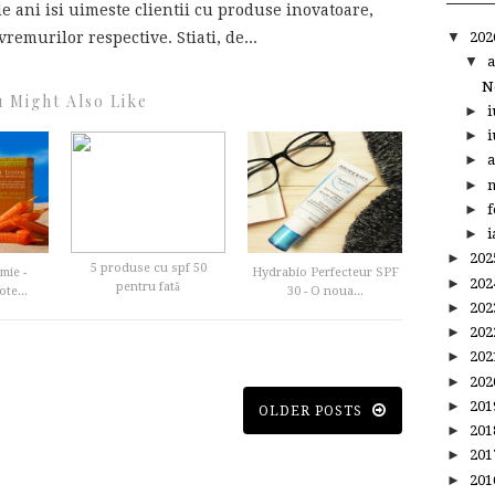
e ani isi uimeste clientii cu produse inovatoare,
remurilor respective. Stiati, de...
▼
20
▼
a
N
 Might Also Like
►
i
►
i
►
a
►
m
►
f
►
i
►
20
5 produse cu spf 50
mie -
Hydrabio Perfecteur SPF
►
20
pentru fată
te...
30 - O noua...
►
20
►
20
►
20
►
20
►
20
OLDER POSTS
►
20
►
20
►
20