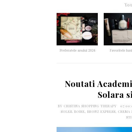
You
Preferatele anului 2024
Favoritele luni
Noutati Academi
Solara 
BY
CRISTINA SHOPPING THERAPY
07:00
SOLEIL BOIRE
,
BRONZ EXPRESS
,
CREMA 
ST