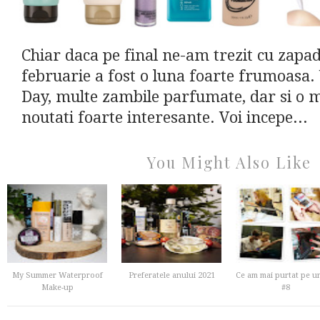
Chiar daca pe final ne-am trezit cu zapada
februarie a fost o luna foarte frumoasa.
Day, multe zambile parfumate, dar si o 
noutati foarte interesante. Voi incepe...
You Might Also Like
My Summer Waterproof
Preferatele anului 2021
Ce am mai purtat pe u
Make-up
#8