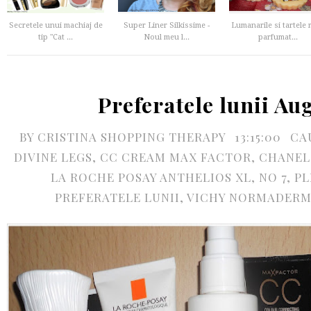
Secretele unui machiaj de
Super Liner Silkissime -
Lumanarile si tartele 
tip "Cat ...
Noul meu l...
parfumat...
Preferatele lunii Au
BY
CRISTINA SHOPPING THERAPY
13:15:00
CA
DIVINE LEGS
,
CC CREAM MAX FACTOR
,
CHANEL
LA ROCHE POSAY ANTHELIOS XL
,
NO 7
,
PL
PREFERATELE LUNII
,
VICHY NORMADERM