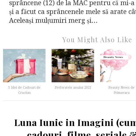
sprâncene (12) de la MAC pentru că mi-a
și a făcut ca sprâncenele mele să arate câ
Aceleași mulțumiri merg și...
You Might Also Like
5 Idei de Cadouri de
Preferatele anului 2021
Beauty News de
Craciun
Primavara
Luna Iunie in Imagini (cu
cadouri, filme, seriale 