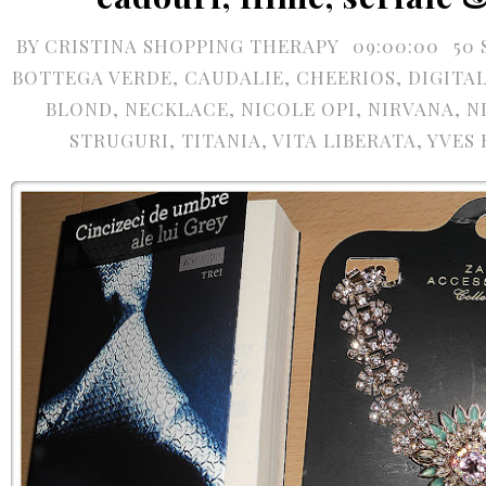
BY
CRISTINA SHOPPING THERAPY
09:00:00
50
BOTTEGA VERDE
,
CAUDALIE
,
CHEERIOS
,
DIGITAL
BLOND
,
NECKLACE
,
NICOLE OPI
,
NIRVANA
,
N
STRUGURI
,
TITANIA
,
VITA LIBERATA
,
YVES