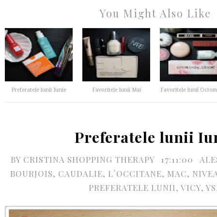
You Might Also Like
Preferatele lunii Iunie
Favoritele lunii Mai
Favoritele lunii Octom
Preferatele lunii Iu
BY
CRISTINA SHOPPING THERAPY
17:11:00
ALE
BOURJOIS
,
CAUDALIE
,
L`OCCITANE
,
MAC
,
NIVE
PREFERATELE LUNII
,
VICY
,
YS