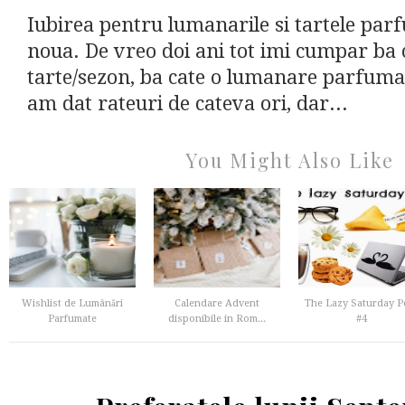
Iubirea pentru lumanarile si tartele parf
noua. De vreo doi ani tot imi cumpar ba 
tarte/sezon, ba cate o lumanare parfumat
am dat rateuri de cateva ori, dar...
You Might Also Like
Wishlist de Lumânări
Calendare Advent
The Lazy Saturday P
Parfumate
disponibile in Rom...
#4