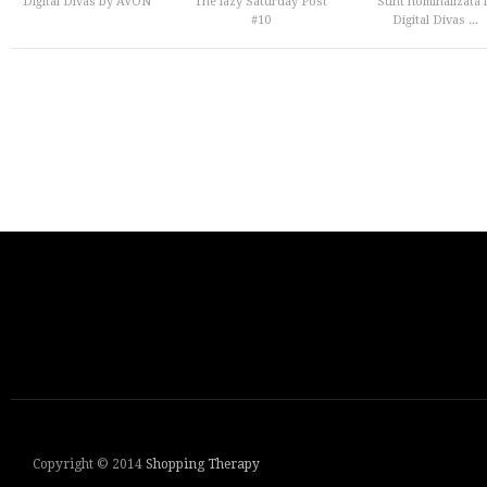
Digital Divas by AVON
The lazy Saturday Post
Sunt nominalizata 
#10
Digital Divas ...
Copyright © 2014
Shopping Therapy