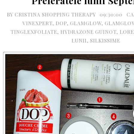
Preferatele lunii Sept
BY
CRISTINA SHOPPING THERAPY
09:30:00
CA
VINEXPERT
,
DOP
,
GLAMGLOW
,
GLAMGLO
TINGLEXFOLIATE
,
HYDRAZONE GUINOT
,
LORE
LUNII
,
SILKISSIME