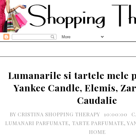
Lumanarile si tartele mele 
Yankee Candle, Elemis, Za
Caudalie
BY
CRISTINA SHOPPING THERAPY
10:00:00
C
LUMANARI PARFUMATE
,
TARTE PARFUMATE
,
YA
HOME