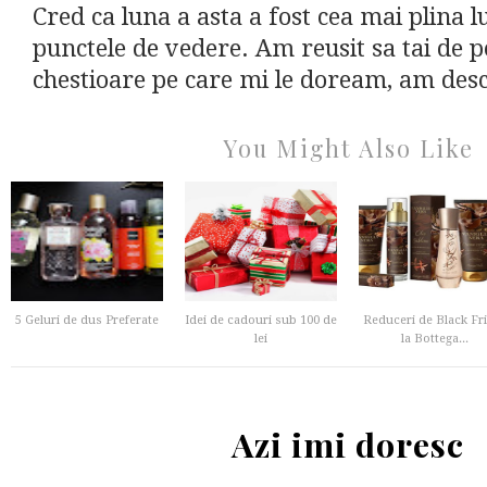
Cred ca luna a asta a fost cea mai plina l
punctele de vedere. Am reusit sa tai de pe
chestioare pe care mi le doream, am desco
You Might Also Like
5 Geluri de dus Preferate
Idei de cadouri sub 100 de
Reduceri de Black Fr
lei
la Bottega...
Azi imi doresc