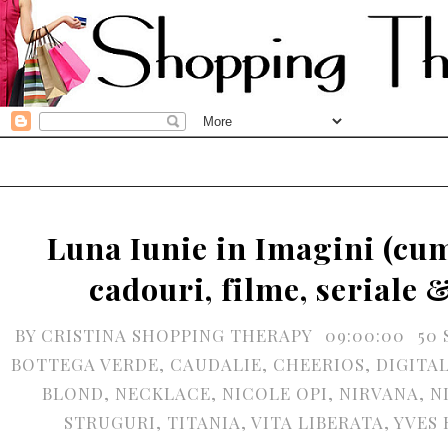
Luna Iunie in Imagini (cu
cadouri, filme, seriale 
BY
CRISTINA SHOPPING THERAPY
09:00:00
50
BOTTEGA VERDE
,
CAUDALIE
,
CHEERIOS
,
DIGITAL
BLOND
,
NECKLACE
,
NICOLE OPI
,
NIRVANA
,
N
STRUGURI
,
TITANIA
,
VITA LIBERATA
,
YVES