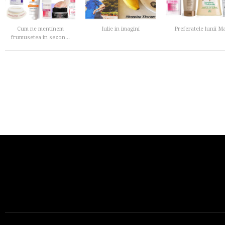
Cum ne mentinem
Iulie in imagini
Preferatele lunii Ma
frumusetea in sezon...