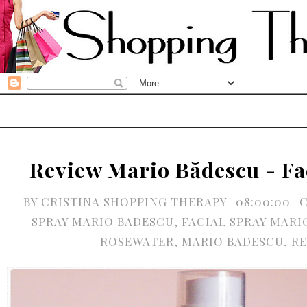
Review Mario Bădescu - Fa
BY
CRISTINA SHOPPING THERAPY
08:00:00
SPRAY MARIO BADESCU
,
FACIAL SPRAY MARI
ROSEWATER
,
MARIO BADESCU
,
RE