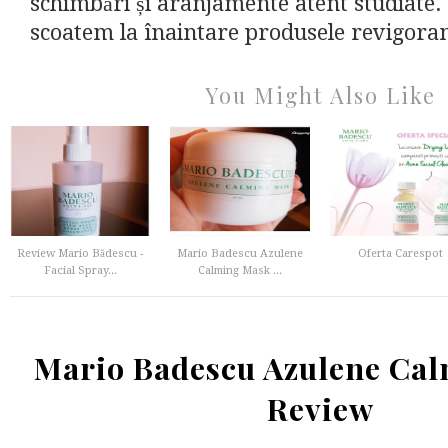
schimbări și aranjamente atent studiate.
scoatem la înaintare produsele revigorant
You Might Also Like
Review Mario Bădescu -
Mario Badescu Azulene
Oferta Carespot
Facial Spray...
Calming Mask ...
Mario Badescu Azulene Ca
Review