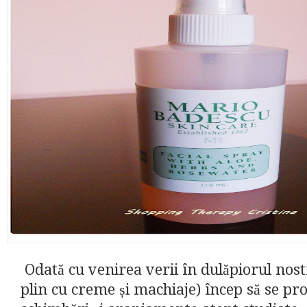
Odată cu venirea verii în dulăpiorul nost
plin cu creme și machiaje) încep să se pro