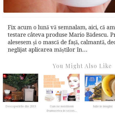
Fix acum o lună vă semnalam, aici, că am
testare câteva produse Mario Bădescu. Pr
alesesem și o mască de față, calmantă, 
neglijat aplicarea măștilor în...
You Might Also Like
Descoperirile din 2013
Cum ne mentinem
Iulie in imagini
frumusetea in sezon...