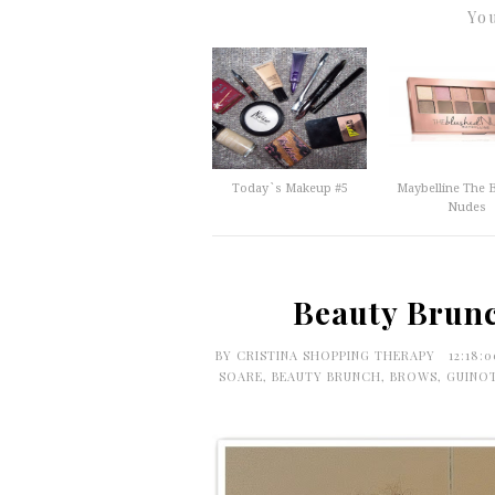
You
Today`s Makeup #5
Maybelline The 
Nudes
Beauty Brunc
BY
CRISTINA SHOPPING THERAPY
12:18:
SOARE
,
BEAUTY BRUNCH
,
BROWS
,
GUINO