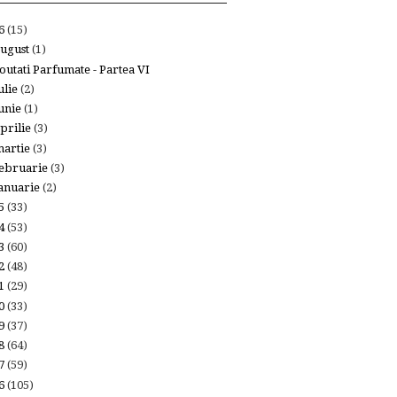
26
(15)
ugust
(1)
outati Parfumate - Partea VI
ulie
(2)
unie
(1)
prilie
(3)
artie
(3)
ebruarie
(3)
anuarie
(2)
25
(33)
24
(53)
23
(60)
22
(48)
21
(29)
20
(33)
19
(37)
18
(64)
17
(59)
16
(105)