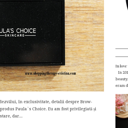
In lov
In 2015
beauty.
eram de
dezvălui, în exclusivitate, detalii despre Brow-
rodus Paula`s Choice. Eu am fost privilegiată și
tare, dar...