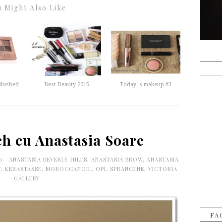
 Might Also Like
Blushed
Best Beauty 2015
Today`s makeup #3
h cu Anastasia Soare
00
ANASTASIA BEVERLY HILLS
,
ANASTASIA BROW
,
ANASTASIA
T
,
KERASTASSE
,
MOROCCANOIL
,
OPI
,
SPRANCENE
,
VICTORIA
GALLERY
FA