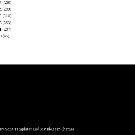
15
(208)
14
(203)
13
(310)
12
(253)
11
(207)
10
(46)
 By
Sora Templates
and
My Blogger Themes