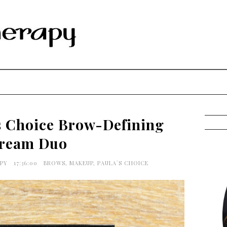
s Choice Brow-Defining
ream Duo
APY
17:36:00
BROWS
,
MAKEUP
,
PAULA`S CHOICE