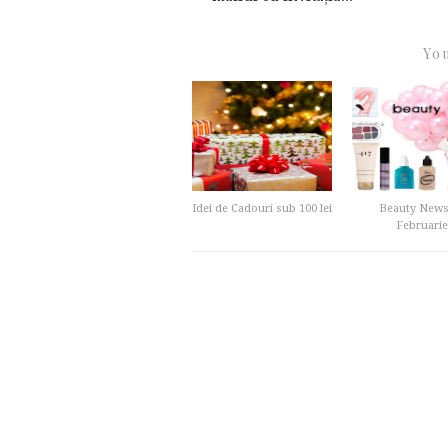
You
Idei de Cadouri sub 100 lei
Beauty News
Februarie