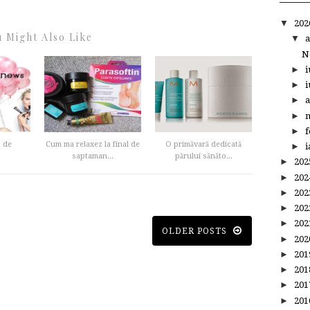
▼
20
 Might Also Like
▼
a
N
►
i
►
i
►
a
►
m
►
f
 de
Cum ma relaxez la final de
O primăvară dedicată
►
i
saptaman...
părului sănăto...
►
20
►
20
►
20
►
20
►
20
OLDER POSTS
►
20
►
20
►
20
►
20
►
20