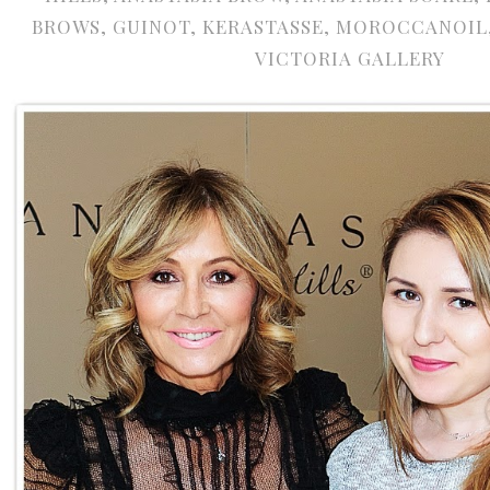
BROWS
,
GUINOT
,
KERASTASSE
,
MOROCCANOIL
VICTORIA GALLERY