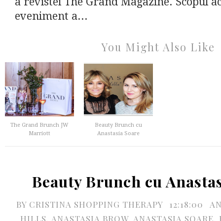
a revistei The Grand Magazine. Scopul ac
eveniment a...
You Might Also Like
The Grand Brunch JW
Beauty Brunch cu
Marriott
Anastasia Soare
Beauty Brunch cu Anastas
BY
CRISTINA SHOPPING THERAPY
12:18:00
AN
HILLS
,
ANASTASIA BROW
,
ANASTASIA SOARE
,