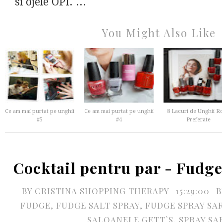
si ojele OPI. ...
You Might Also Like
Ce am mai purtat pe unghii
Ce am mai purtat pe unghii
8 Lacuri de Unghii Ro
#5
#4
Preferate
Cocktail pentru par - Fudge
BY
CRISTINA SHOPPING THERAPY
15:29:00
B
FUDGE
,
FUDGE SALT SPRAY
,
FUDGE SPRAY SA
SALOANELE GETT`S
,
SPRAY SA