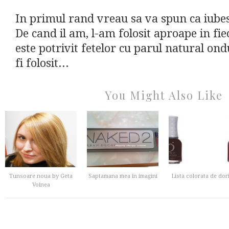
In primul rand vreau sa va spun ca iubes
De cand il am, l-am folosit aproape in fie
este potrivit fetelor cu parul natural ond
fi folosit...
You Might Also Like
Tunsoare noua by Geta
Saptamana mea in imagini
Lista colorata de dor
Voinea