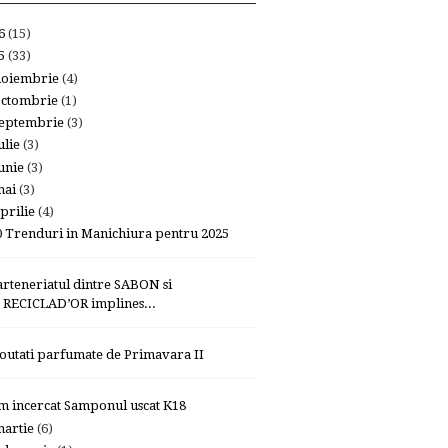
26
(15)
25
(33)
noiembrie
(4)
octombrie
(1)
eptembrie
(3)
ulie
(3)
unie
(3)
mai
(3)
prilie
(4)
0 Trenduri in Manichiura pentru 2025
arteneriatul dintre SABON si
RECICLAD’OR implines...
outati parfumate de Primavara II
m incercat Samponul uscat K18
artie
(6)