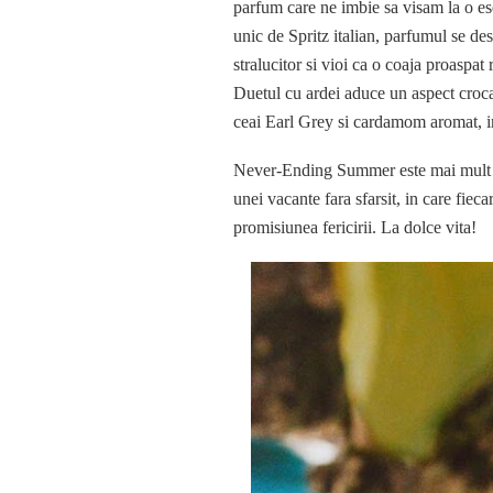
parfum care ne imbie sa visam la o esc
unic de Spritz italian, parfumul se de
stralucitor si vioi ca o coaja proaspat
Duetul cu ardei aduce un aspect croca
ceai Earl Grey si cardamom aromat, i
Never-Ending Summer este mai mult de
unei vacante fara sfarsit, in care fiec
promisiunea fericirii. La dolce vita!