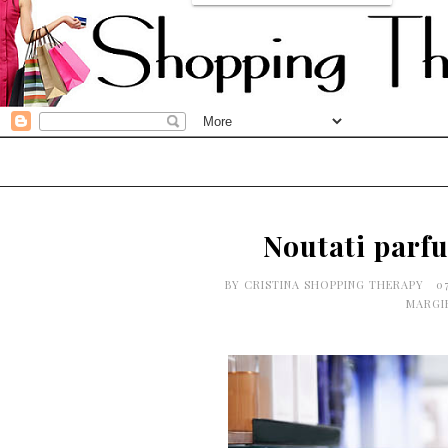
Noutati parf
BY
CRISTINA SHOPPING THERAPY
0
MARGI