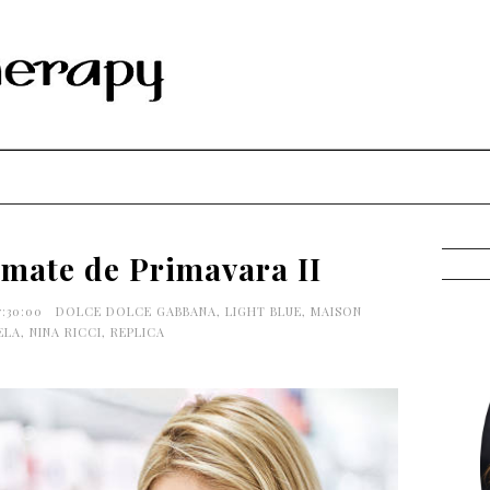
umate de Primavara II
7:30:00
DOLCE DOLCE GABBANA
,
LIGHT BLUE
,
MAISON
ELA
,
NINA RICCI
,
REPLICA