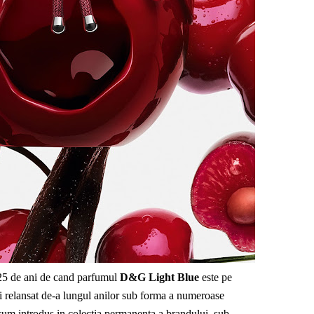
c 25 de ani de cand parfumul
D&G Light Blue
este pe
si relansat de-a lungul anilor sub forma a numeroase
acum introdus in colectia permanenta a brandului, sub