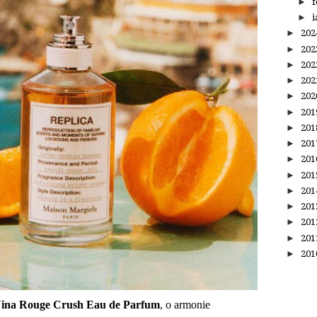
►
f
►
i
►
20
►
20
►
20
►
20
►
20
►
20
►
20
►
20
►
20
►
20
►
20
►
20
►
20
►
20
►
20
ina Rouge Crush Eau de Parfum
, o armonie