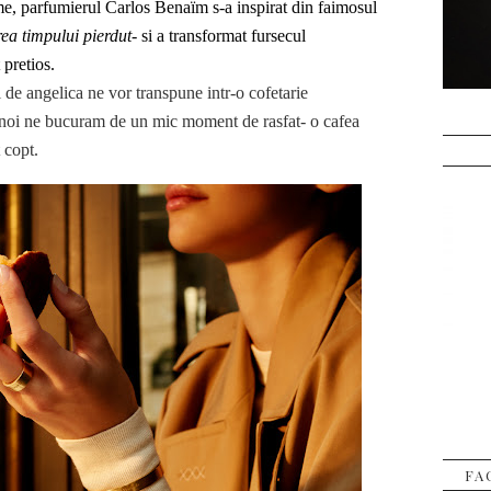
me, parfumierul Carlos Benaïm s-a inspirat din faimosul
rea timpului pierdut
- si a transformat fursecul
pretios.
de angelica ne vor transpune intr-o cofetarie
ar noi ne bucuram de un mic moment de rasfat- o cafea
 copt.
FA