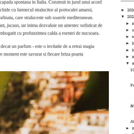
apada spontana in Italia. Construit in jurul unui acord
schide cu farmecul stralucitor al portocalei amarui,
►
20
▼
20
 rafinata, care straluceste sub soarele mediteranean.
►
nt, jucaus, iar inima dezvaluie un amestec sofisticat de
►
mbogatit cu profunzimea calda a esentei de nucsoara.
►
s
►
i
cat un parfum - este o invitatie de a retrai magia
►
i
are moment este savurat si fiecare briza poarta
►
▼
a
1
P
N
A
►
m