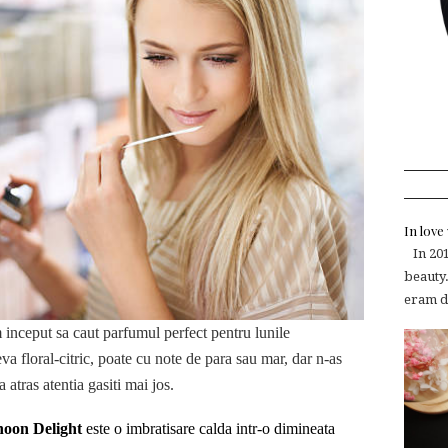
In lov
In 2015
beauty.
eram de
m inceput sa caut parfumul perfect pentru lunile
a floral-citric, poate cu note de para sau mar, dar n-as
atras atentia gasiti mai jos.
oon Delight
este o imbratisare calda intr-o dimineata