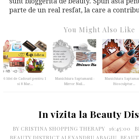
sunt bloggerita de beauty. Spun asta pen
parte de un real resfat, la care a contribu
You Might Also Like
6 Idei de Cadouri pentru 1
Manichiura Saptamanii -
Manichiura Saptamani
si 8 Mar...
Mirror Nail...
Biosculptur...
In vizita la Beauty Dis
BY
CRISTINA SHOPPING THERAPY
16:45:00
B
BEAUTY DISTRICT ALEXANDRU ABAGIU
,
BEAUT