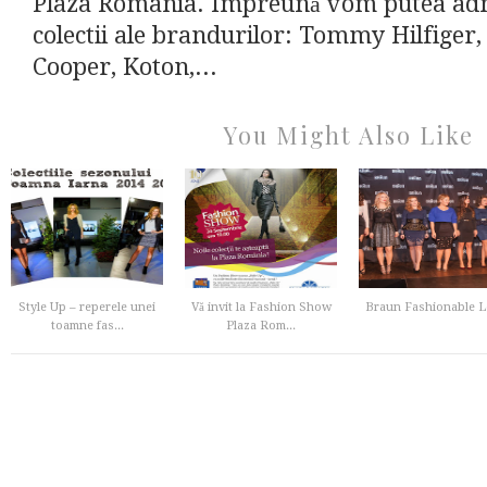
Plaza România. Împreună vom putea adm
colectii ale brandurilor: Tommy Hilfiger
Cooper, Koton,...
You Might Also Like
Style Up – reperele unei
Vă invit la Fashion Show
Braun Fashionable L
toamne fas...
Plaza Rom...