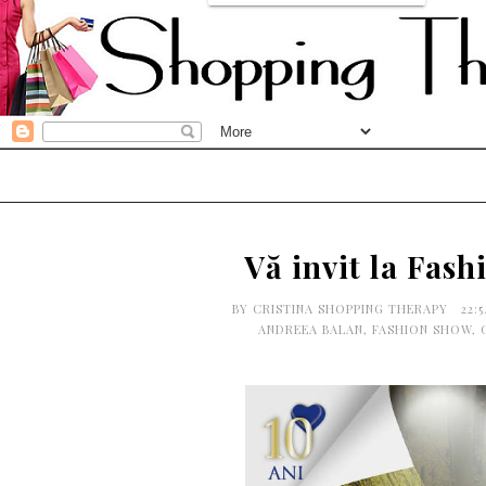
Vă invit la Fas
BY
CRISTINA SHOPPING THERAPY
22:
ANDREEA BALAN
,
FASHION SHOW
,