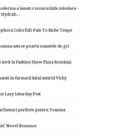
ioderma a lansat o noua solutie micelara -
Hydrab...
ephora Colorful5 Pale To Riche Taupe
oamna asta se poarta nuantele de gri
ă invit la Fashion Show Plaza România
autati in farmacii kitul antirid Vichy
he Lazy Saturday Post
arfumuri perfecte pentru Toamna
AC Novel Romance