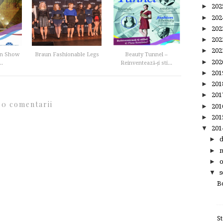
►
20
►
20
►
20
►
20
►
20
ion Show
Braun Fashionable Legs
Beauty Tunnel –
►
20
..
Reinventează-ți sti...
►
20
►
20
►
20
0 comentarii
►
20
►
20
▼
20
►
►
►
▼
s
B
S