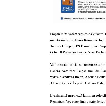
Propun să ne vedem săptămâna viitoare,
incinta mall-ului Plaza România
. Împr
Tommy Hilfiger, D’S Damat, Lee Cooper
Otter, Il Passo, Sephora si Yves Roche
Va fi o seară inedită, cu numeroase surpri
Londra, New York. Pe podiumul din Plaza 
Andreea Balan, Adelina Pestrit
vedetele
Adrian Nartea
Andreea Bălan n
. În plus,
lansarea colecţ
Evenimentul marchează
Romînia şi face parte dintr-o serie de acti