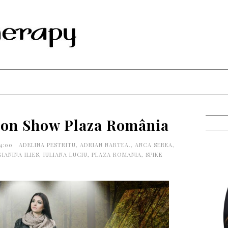
hion Show Plaza România
54:00
ADELINA PESTRITU
,
ADRIAN NARTEA.
,
ANCA SEREA
,
GIANINA ILIES
,
IULIANA LUCIU
,
PLAZA ROMANIA
,
SPIKE