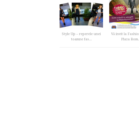
Style Up – reperele unei
Vă invit la Fash
toamne fas...
Plaza Rom.