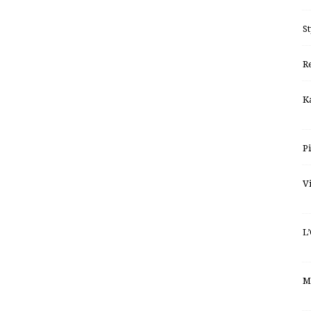
S
R
Ka
P
V
L
M