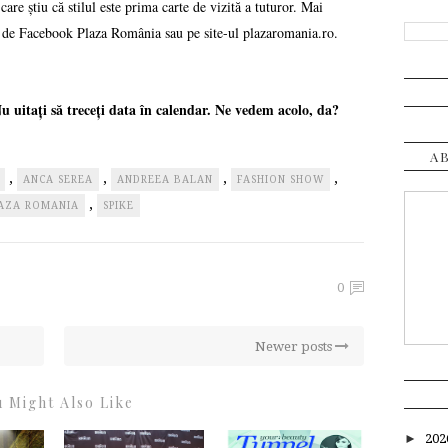
care știu că stilul este prima carte de vizită a tuturor. Mai
ală de Facebook Plaza România sau pe site-ul plazaromania.ro.
u uitați să treceți data în calendar. Ne vedem acolo, da?
A
,
,
,
,
ANCA SEREA
ANDREEA BALAN
FASHION SHOW
,
AZA ROMANIA
SPIKE
0
Newer posts
 Might Also Like
►
20