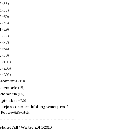
25
(33)
24
(53)
23
(60)
22
(48)
21
(29)
20
(33)
19
(37)
18
(64)
17
(59)
16
(105)
15
(208)
14
(203)
decembrie
(19)
noiembrie
(15)
octombrie
(16)
eptembrie
(20)
ourjois Contour Clubbing Waterproof
Review&Swatch
tefanel Fall / Winter 2014-2015