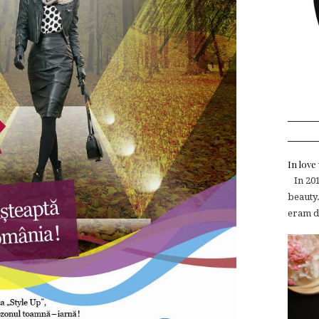
In lov
In 2015
beauty.
eram de