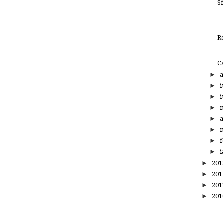
S
R
C
►
a
►
i
►
i
►
►
a
►
m
►
f
►
i
►
20
►
20
►
20
►
20