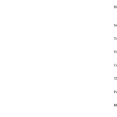
B
S
T
V
C
T
P
M