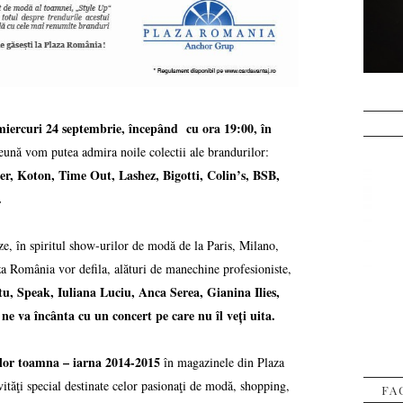
miercuri 24 septembrie, începând cu ora 19:00, în
eună vom putea admira noile colectii ale brandurilor:
, Koton, Time Out, Lashez, Bigotti, Colin’s, BSB,
r.
ze, în spiritul show-urilor de modă de la Paris, Milano,
România vor defila, alături de manechine profesioniste,
u, Speak, Iuliana Luciu, Anca Serea, Gianina Ilies,
e va încânta cu un concert pe care nu îl veți uita.
iilor toamna – iarna 2014-2015
în magazinele din Plaza
vităţi special destinate celor pasionaţi de modă, shopping,
FA