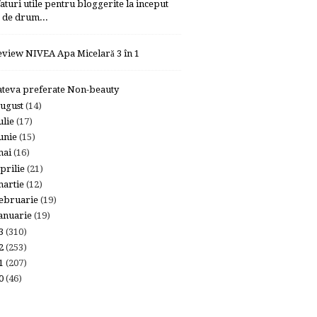
faturi utile pentru bloggerite la inceput
de drum...
eview NIVEA Apa Micelară 3 în 1
ateva preferate Non-beauty
ugust
(14)
ulie
(17)
unie
(15)
mai
(16)
prilie
(21)
artie
(12)
ebruarie
(19)
anuarie
(19)
13
(310)
12
(253)
11
(207)
10
(46)