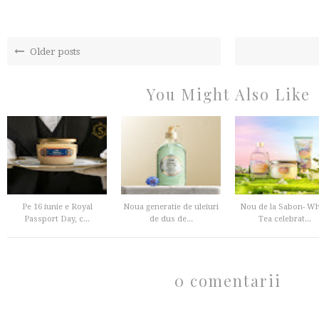
Older posts
You Might Also Like
Pe 16 iunie e Royal
Noua generatie de uleiuri
Nou de la Sabon- Wh
Passport Day, c...
de dus de...
Tea celebrat...
0 comentarii