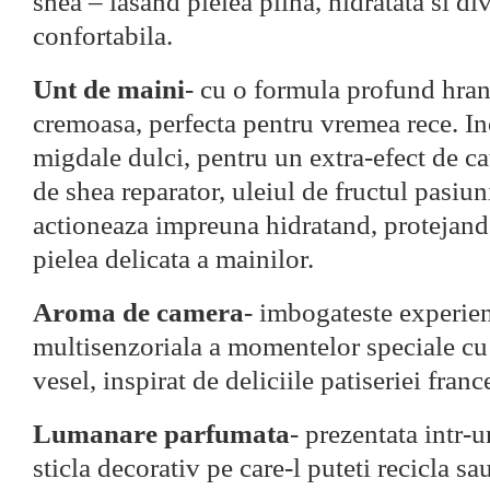
shea – lasand pielea plina, hidratata si di
confortabila.
Unt de maini
- cu o formula profund hran
cremoasa, perfecta pentru vremea rece. In
migdale dulci, pentru un extra-efect de ca
de shea reparator, uleiul de fructul pasiun
actioneaza impreuna hidratand, protejand
pielea delicata a mainilor.
Aroma de camera
- imbogateste experie
multisenzoriala a momentelor speciale c
vesel, inspirat de deliciile patiseriei fran
Lumanare parfumata
- prezentata intr-
sticla decorativ pe care-l puteti recicla sa