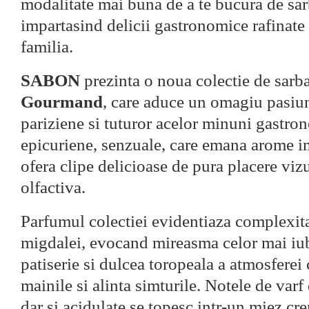
modalitate mai buna de a te bucura de sar
impartasind delicii gastronomice rafinate 
familia.
SABON
prezinta o noua colectie de sarba
Gourmand
, care aduce un omagiu pasiu
pariziene si tuturor acelor minuni gastro
epicuriene, senzuale, care emana arome i
ofera clipe delicioase de pura placere vizua
olfactiva.
Parfumul colectiei evidentiaza complexita
migdalei, evocand mireasma celor mai iubi
patiserie si dulcea toropeala a atmosferei 
mainile si alinta simturile. Notele de varf 
dar si acidulate se topesc intr-un miez c