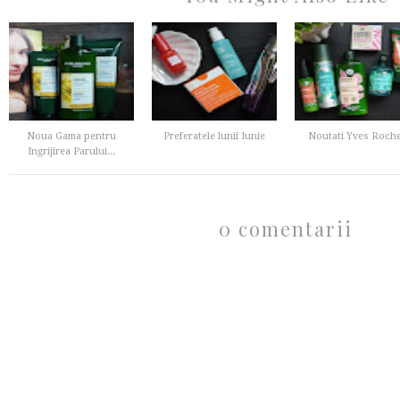
Noua Gama pentru
Preferatele lunii Iunie
Noutati Yves Roch
Ingrijirea Parului...
0 comentarii