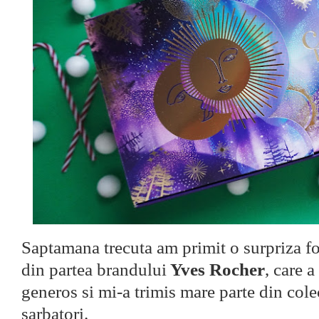
Saptamana trecuta am primit o surpriza f
din partea brandului
Yves Rocher
, care a
generos si mi-a trimis mare parte din cole
sarbatori.