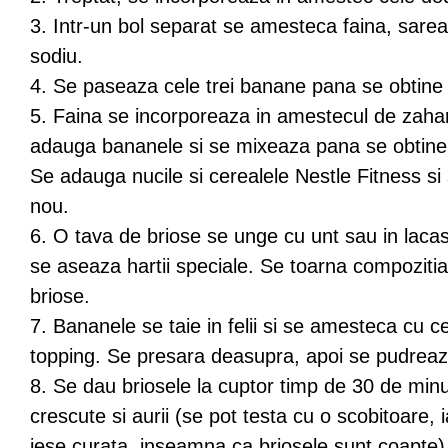
3. Intr-un bol separat se amesteca faina, sarea
sodiu.
4. Se paseaza cele trei banane pana se obtine 
5. Faina se incorporeaza in amestecul de zahar
adauga bananele si se mixeaza pana se obtine
Se adauga nucile si cerealele Nestle Fitness s
nou.
6. O tava de briose se unge cu unt sau in lacas
se aseaza hartii speciale. Se toarna compozitia
briose.
7. Bananele se taie in felii si se amesteca cu c
topping. Se presara deasupra, apoi se pudreaz
8. Se dau briosele la cuptor timp de 30 de min
crescute si aurii (se pot testa cu o scobitoare,
iese curata, inseamna ca briosele sunt coapte)