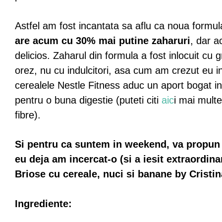
Astfel am fost incantata sa aflu ca n
oua formu
are acum cu
30% mai putine zaharuri
, dar a
delicios. Zaharul din formula a fost inlocuit cu g
orez, nu cu indulcitori, asa cum am crezut eu init
cerealele Nestle Fitness aduc un aport bogat in
pentru o buna digestie (puteti citi
aic
i mai multe
fibre).
Si pentru ca suntem in weekend, va propun 
eu deja am incercat-o (si a iesit extraordina
Briose cu cereale, nuci si banane by Cristin
Ingrediente: