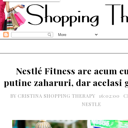
Nestlé Fitness are acum c
putine zaharuri, dar acelasi 
BY
CRISTINA SHOPPING THERAPY
16:02:00
C
NESTLE