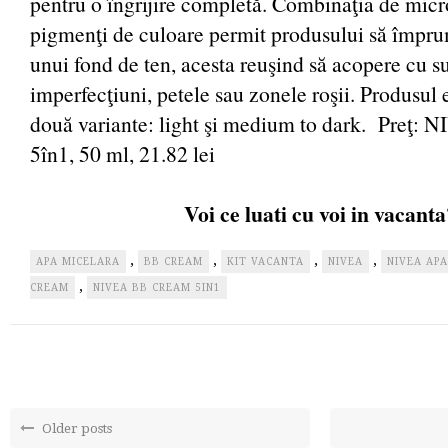
pentru o îngrijire completă. Combinaţia de micr
pigmenţi de culoare permit produsului să împru
unui fond de ten, acesta reuşind să acopere cu s
imperfecţiuni, petele sau zonele roşii. Produsul e
două variante: light şi medium to dark. Preţ
5în1, 50 ml, 21.82 lei
Voi ce luati cu voi in vacanta
,
,
,
,
APA MICELARA
BB CREAM
KIT VACANTA
NIVEA
NIVEA AP
,
CREAM
NIVEA BB CREAM 5IN1
Older posts