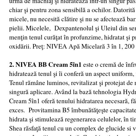
urmă de machiaj şi hidratează într-un singur pas,
chiar şi pentru zona sensibilă a ochilor. Datorit
micele, nu necesită clătire şi nu se afectează bar
pielii. Micelele, Dexpantenolul şi Uleiul din se
menţin tenul curăţat în profunzime, hidratat şi p
oxidării. Preţ: NIVEA Apă Micelară 3 în 1, 200 
2. NIVEA BB Cream 5în1
este o cremă de înf
hidratează tenul şi îi conferă un aspect uniform,
Tenul rămâne luminos, revitalizat şi protejat de 
singură aplicare. Având la bază tehnologia H
Cream 5în1 oferă tenului hidratarea necesară, făr
exces. Provitamina B5 îmbunătăţeşte capacitatea
hidrata şi stimulează regenerarea celulelor, în t
Shea răsfaţă tenul cu un complex de glucide si 