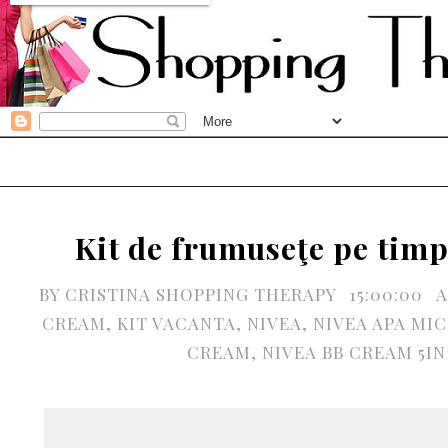
Kit de frumuseţe pe timp
BY
CRISTINA SHOPPING THERAPY
15:00:00
A
CREAM
,
KIT VACANTA
,
NIVEA
,
NIVEA APA MI
CREAM
,
NIVEA BB CREAM 5IN