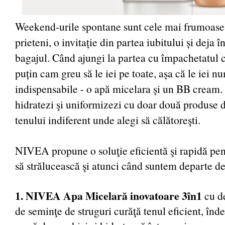
Weekend-urile spontane sunt cele mai frumoase.
prieteni, o invitație din partea iubitului și deja î
bagajul. Când ajungi la partea cu împachetatul 
puțin cam greu să le iei pe toate, așa că le iei n
indispensabile - o apă micelara și un BB crea
hidratezi şi uniformizezi cu doar două produse de
tenului indiferent unde alegi să călătoreşti.
NIVEA propune o soluţie eficientă şi rapidă pen
să strălucească şi atunci când suntem departe de
1. NIVEA Apa Micelară inovatoare 3în1
cu d
de seminţe de struguri curăţă tenul eficient, înd