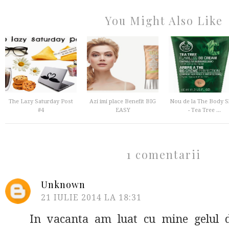
You Might Also Like
The Lazy Saturday Post
Azi imi place Benefit BIG
Nou de la The Body 
#4
EASY
- Tea Tree ...
1 comentarii
Unknown
21 IULIE 2014 LA 18:31
In vacanta am luat cu mine gelul d