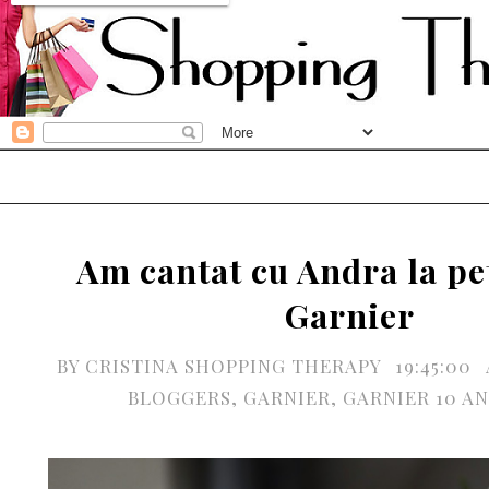
Am cantat cu Andra la pe
Garnier
BY
CRISTINA SHOPPING THERAPY
19:45:00
BLOGGERS
,
GARNIER
,
GARNIER 10 AN