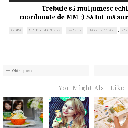
Trebuie să mulțumesc echip
coordonate de MM :) Să tot mă sur
,
,
,
,
ANDRA
BEAUTY BLOGGERS
GARNIER
GARNIER 10 ANI
PA
Older posts
You Might Also Like