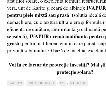
arsurilor solare, o excelentă formulă restructura
IVAPUR l
vera, unt de Karite și ceară de albine);
pentru piele mixtă sau grasă
(soluția ideală de
demachiere, cu o textură ultralejera și formulă i
eficientă de curățare, anti-iritantă și calmantă p
IVAPUR cremă matifianta pentru p
sensibilă);
grasă
(pentru matifierea tenului care parcă scap
privință sebumului. O bază de machiaj excelent
Voi în ce factor de protecție investiți? Mai știț
protecție solară?
,
,
,
IVATHERM
PROTECTIE SOLARA
SPF
SPF 50 PLUS