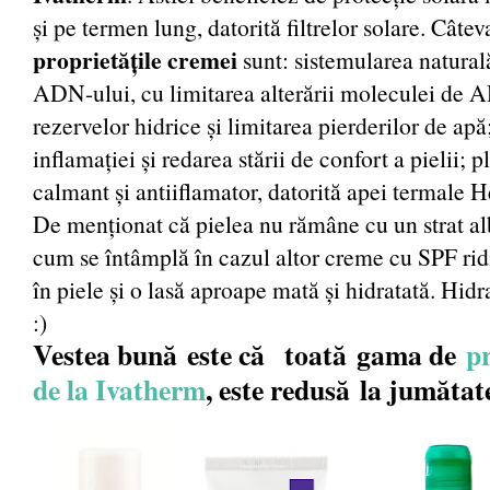
și pe termen lung, datorită filtrelor solare. Câtev
proprietățile cremei
sunt: sistemularea natural
ADN-ului, cu limitarea alterării moleculei de 
rezervelor hidrice și limitarea pierderilor de ap
inflamației și redarea stării de confort a pielii; pl
calmant și antiiflamator, datorită apei termale 
De menționat că pielea nu rămâne cu un strat alb
cum se întâmplă în cazul altor creme cu SPF ridi
în piele și o lasă aproape mată și hidratată. Hidr
:)
Vestea bună este că toată gama de
pr
de la Ivatherm
, este redusă la jumătat