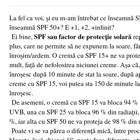
La fel ca voi, și eu m-am întrebat ce înseamnă S
înseamnă SPF 50+? E +1, +2, +infinit?
SPF sau factor de protecție solară
Ei bine,
rep
plus, care ne permite să ne expunem la soare, fă
înroșim/ardem. O cremă cu SPF 15+ ne va prote
mult, față de nefolosirea niciunei creme. Așa că
înroșesc după 10 minute de stat la soare, după a
creme cu SPF 15, voi putea sta 150 de minute la
înroșesc.
De asemeni, o cremă cu SPF 15 va bloca 94 % d
UVB, una cu SPF 25 va bloca 96 % din radiații,
%, iar alta cu SPF 50 ne va proteja de 98 % din r
Poate vi se va părea o diferență mică, între proc
blocate, însă chiar și 1% poate face diferența, a