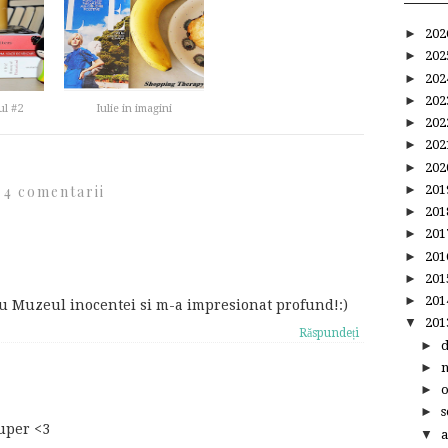
►
20
►
20
►
20
►
20
l #2
Iulie in imagini
►
20
►
20
►
20
►
20
4 comentarii
►
20
►
20
►
20
►
20
►
20
 eu Muzeul inocentei si m-a impresionat profund!:)
▼
20
Răspundeți
►
►
►
►
s
uper <3
▼
a