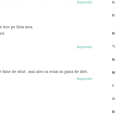
S
Răspundeți
P
e trec pe lista mea
R
ari
“
Răspundeți
R
bine de stiut , mai ales ca eram in pana de idei.
M
Răspundeți
5
O
N