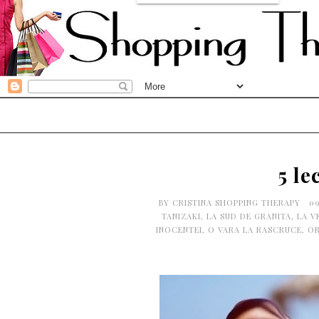
5 le
BY
CRISTINA SHOPPING THERAPY
0
TANIZAKI
,
LA SUD DE GRANITA
,
LA V
INOCENTEI
,
O VARA LA RASCRUCE
,
OR