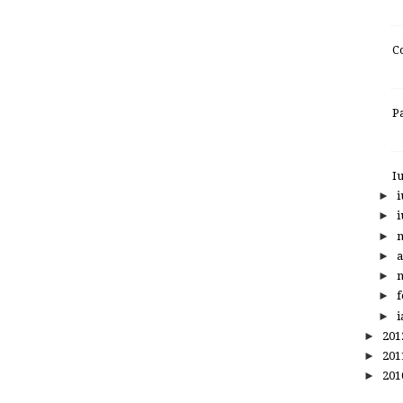
C
P
I
►
i
►
i
►
►
a
►
m
►
f
►
i
►
20
►
20
►
20