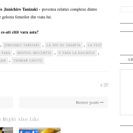
 de
Junichiro Tanizaki -
povestea relatiei complexe dintre
te gelozia femeilor din viata lui.
 ce-ati citit vara asta?
,
,
,
JUNICHIRO TANIZAKI
LA SUD DE GRANITA
LA VEST
,
,
,
I VARA
MUZEUL INOCENTEI
O VARA LA RASCRUCE
A
,
ARIE
TRUMAN CAPOTE
4
Newer posts
 Might Also Like