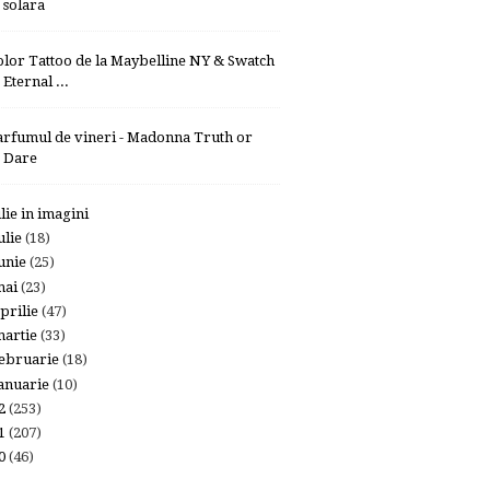
solara
olor Tattoo de la Maybelline NY & Swatch
Eternal ...
arfumul de vineri - Madonna Truth or
Dare
ulie in imagini
ulie
(18)
unie
(25)
mai
(23)
prilie
(47)
artie
(33)
ebruarie
(18)
anuarie
(10)
12
(253)
11
(207)
10
(46)