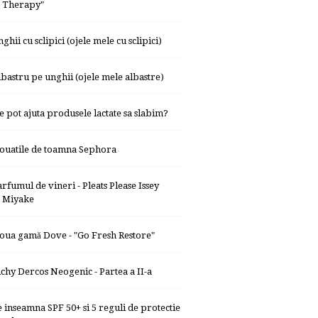
Therapy"
ghii cu sclipici (ojele mele cu sclipici)
lbastru pe unghii (ojele mele albastre)
e pot ajuta produsele lactate sa slabim?
ouatile de toamna Sephora
arfumul de vineri - Pleats Please Issey
Miyake
oua gamă Dove - "Go Fresh Restore"
ichy Dercos Neogenic - Partea a II-a
e inseamna SPF 50+ si 5 reguli de protectie