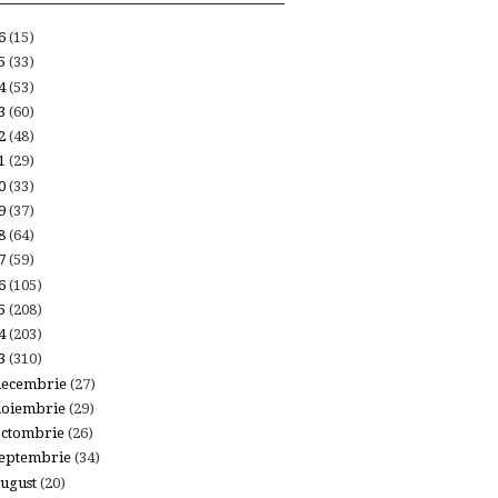
26
(15)
25
(33)
24
(53)
23
(60)
22
(48)
21
(29)
20
(33)
19
(37)
18
(64)
17
(59)
16
(105)
15
(208)
14
(203)
13
(310)
decembrie
(27)
noiembrie
(29)
octombrie
(26)
eptembrie
(34)
ugust
(20)