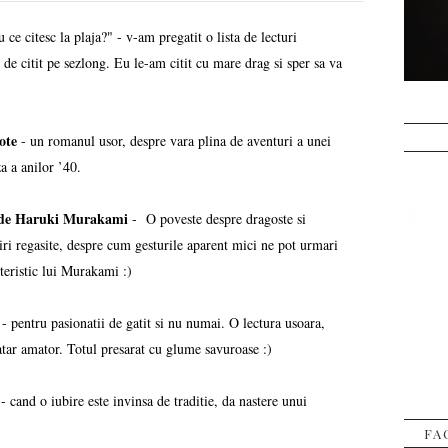
ce citesc la plaja?" - v-am pregatit o lista de lecturi
 de citit pe sezlong. Eu le-am citit cu mare drag si sper sa va
ote
- un romanul usor, despre vara plina de aventuri a unei
za a anilor ’40.
e; de Haruki Murakami
- O poveste despre dragoste si
biri regasite, despre cum gesturile aparent mici ne pot urmari
cteristic lui Murakami :)
s
- pentru pasionatii de gatit si nu numai. O lectura usoara,
tar amator. Totul presarat cu glume savuroase :)
- cand o iubire este invinsa de traditie, da nastere unui
FA