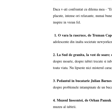
Daca v-ati confruntat cu dilema mea - "Eu 
placute, intense ori relaxante, numai bune
inspire in vreun fel.
1. O vara la rascruce, de Truman Cap
adolescente din inalta societate newyorke
2. La Sud de granita, la vest de soar
despre moarte, despre iubiri trecute si iu
toata viata. Nu lipseste nici misterul cara
3. Pedantul in bucatarie Julian Barne
despre problemele intampinate de un buca
4. Muzeul Inocentei, de Orhan Pamuk
muzeu al iubirii.