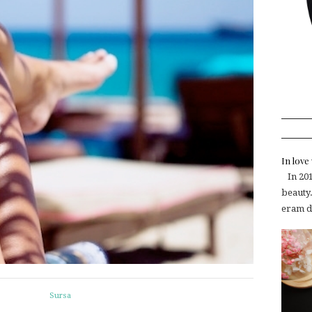
In lov
In 2015
beauty.
eram de
Sursa