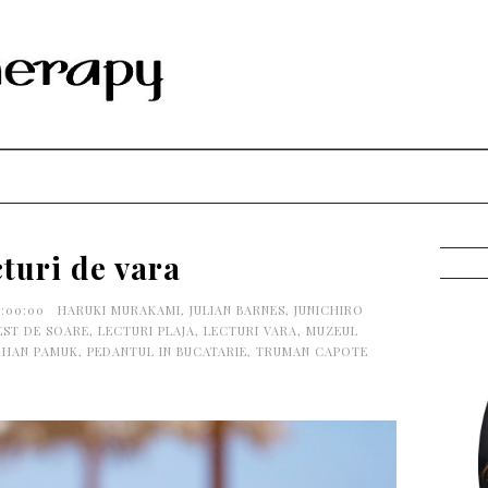
cturi de vara
9:00:00
HARUKI MURAKAMI
,
JULIAN BARNES
,
JUNICHIRO
EST DE SOARE
,
LECTURI PLAJA
,
LECTURI VARA
,
MUZEUL
HAN PAMUK
,
PEDANTUL IN BUCATARIE
,
TRUMAN CAPOTE