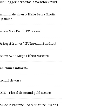
unt Blogger Acreditat la Webstock 2013
arfumul de vineri - Halle Berry Exotic
Jasmine
eview Max Factor CC cream
Grăsuț și frumos” NU înseamnă sănătos!
eview Avon Mega Effects Mascara
anichiura înflorată
 lecturi de vara
OTD - Floral dress and gold accents
ou de la Pantene Pro-V "Nature Fusion Oil