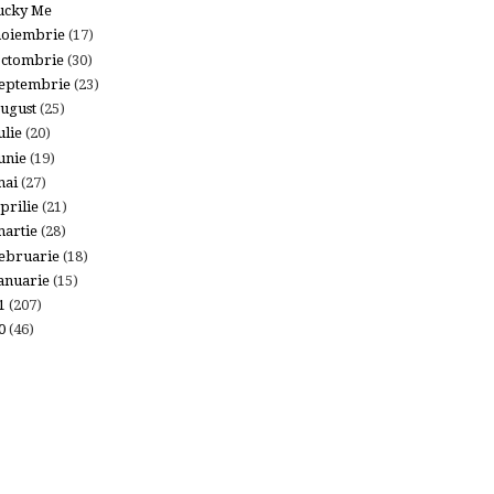
ucky Me
noiembrie
(17)
octombrie
(30)
eptembrie
(23)
ugust
(25)
ulie
(20)
unie
(19)
mai
(27)
prilie
(21)
artie
(28)
ebruarie
(18)
anuarie
(15)
11
(207)
10
(46)