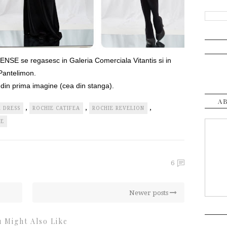
 SENSE se regasesc in Galeria Comerciala Vitantis si in
Pantelimon.
 din prima imagine (cea din stanga).
A
,
,
,
 DRESS
ROCHIE CATIFEA
ROCHIE REVELION
SE
6
Newer posts
 Might Also Like