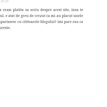
 21:27
a eram platita sa scriu despre acest site, insa te
zul. e atat de greu de crezut ca mi-au placut unele
mpartasesc cu cititoarele blogului? imi pare rau ca
presie.