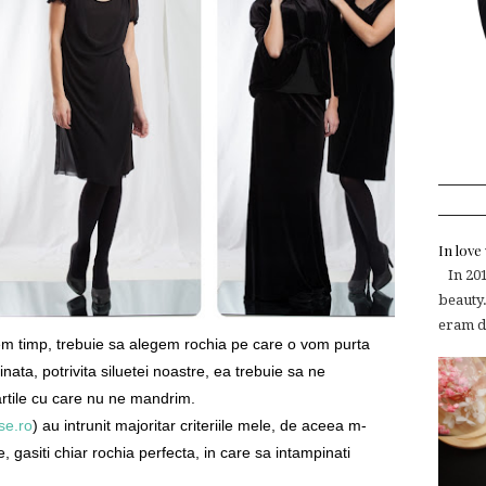
In lov
In 2015
beauty.
eram de
em timp, trebuie sa alegem rochia pe care o vom purta
inata, potrivita siluetei noastre, ea trebuie sa ne
partile cu care nu ne mandrim.
se.ro
) au intrunit majoritar criteriile mele, de aceea m-
e, gasiti chiar rochia perfecta, in care sa intampinati