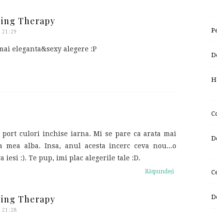
ping Therapy
P
 21:29
mai eleganta&sexy alegere :P
D
H
C
 port culori inchise iarna. Mi se pare ca arata mai
D
a mea alba. Insa, anul acesta incerc ceva nou...o
iesi :). Te pup, imi plac alegerile tale :D.
Răspundeți
C
D
ping Therapy
 21:28