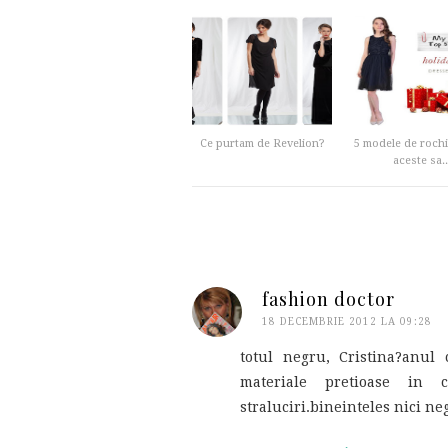
Ce purtam de Revelion?
5 modele de rochi
aceste sa..
fashion doctor
18 DECEMBRIE 2012 LA 09:28
totul negru, Cristina?anul
materiale pretioase in c
straluciri.bineinteles nici n