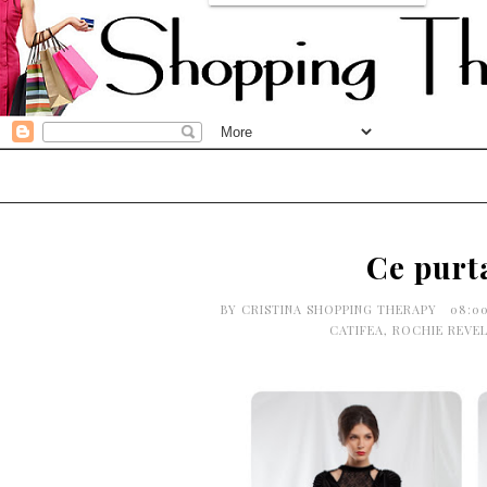
Ce purt
BY
CRISTINA SHOPPING THERAPY
08:0
CATIFEA
,
ROCHIE REVE