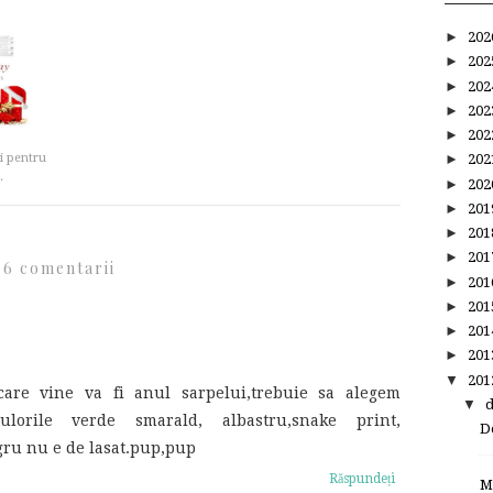
►
20
►
20
►
20
►
20
►
20
i pentru
►
20
.
►
20
►
20
►
20
►
20
6 comentarii
►
20
►
20
►
20
►
20
▼
20
 care vine va fi anul sarpelui,trebuie sa alegem
▼
ulorile verde smarald, albastru,snake print,
De
egru nu e de lasat.pup,pup
Răspundeți
M