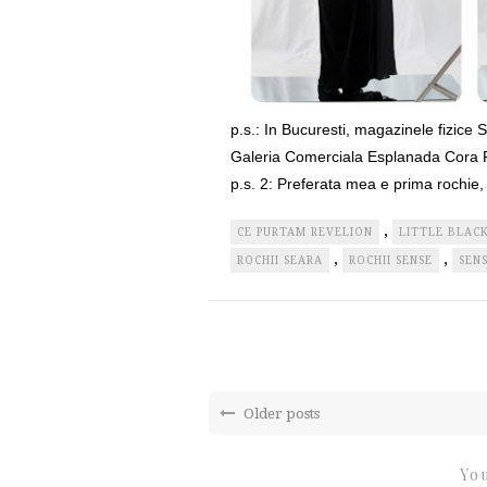
p.s.: In Bucuresti, magazinele fizice
Galeria Comerciala Esplanada Cora 
p.s. 2: Preferata mea e prima rochie,
,
CE PURTAM REVELION
LITTLE BLACK
,
,
ROCHII SEARA
ROCHII SENSE
SEN
Older posts
You