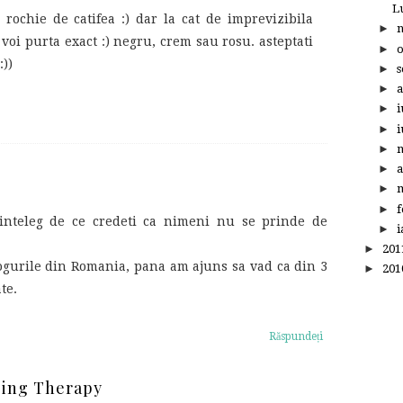
L
rochie de catifea :) dar la cat de imprevizibila
►
 voi purta exact :) negru, crem sau rosu. asteptati
►
:))
►
s
►
a
►
i
►
i
►
►
a
►
m
►
f
inteleg de ce credeti ca nimeni nu se prinde de
►
i
►
20
logurile din Romania, pana am ajuns sa vad ca din 3
►
20
te.
Răspundeți
ping Therapy