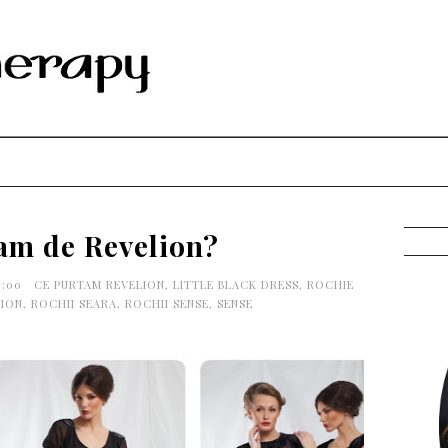
am de Revelion?
0:00
CE PURTAM REVELION
,
LITTLE BLACK DRESS
,
ROCHIE
LION
,
ROCHII SEARA
,
ROCHII SENSE
,
SENSE