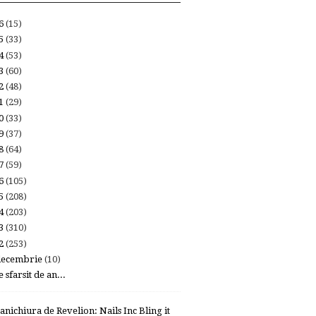
26
(15)
25
(33)
24
(53)
23
(60)
22
(48)
21
(29)
20
(33)
19
(37)
18
(64)
17
(59)
16
(105)
15
(208)
14
(203)
13
(310)
12
(253)
decembrie
(10)
 sfarsit de an...
anichiura de Revelion: Nails Inc Bling it