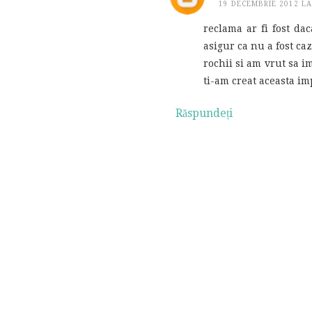
19 DECEMBRIE 2012 LA
reclama ar fi fost dac
asigur ca nu a fost ca
rochii si am vrut sa i
ti-am creat aceasta im
Răspundeți