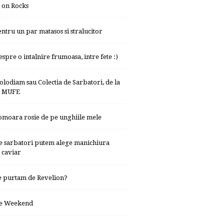
on Rocks
entru un par matasos si stralucitor
espre o intalnire frumoasa, intre fete :)
olodiam sau Colectia de Sarbatori, de la
MUFE
omoara rosie de pe unghiile mele
e sarbatori putem alege manichiura
caviar
e purtam de Revelion?
e Weekend