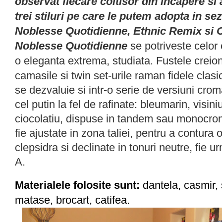
observat fiecare coltisor din incapere si 
trei stiluri pe care le putem adopta in se
Noblesse Quotidienne, Ethnic Remix si 
Noblesse Quotidienne
se potriveste celor 
o
eleganta extrema, studiata.
Fustele creion
camasile si twin set-urile raman fidele clasi
se dezvaluie si intr-o serie de versiuni cro
cel putin la fel de rafinate: bleumarin, visin
ciocolatiu, dispuse in tandem sau monocrom
fie ajustate in zona taliei, pentru a contura 
clepsidra si declinate in tonuri neutre, fie u
A.
Materialele folosite sunt:
dantela, casmir, 
matase, brocart, catifea.