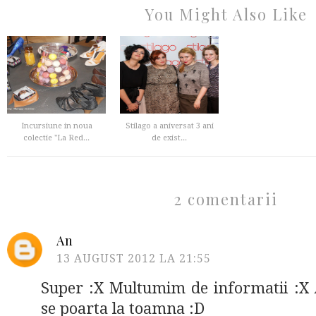
You Might Also Like
Incursiune in noua
Stilago a aniversat 3 ani
colectie "La Red...
de exist...
2 comentarii
An
13 AUGUST 2012 LA 21:55
Super :X Multumim de informatii :X A
se poarta la toamna :D