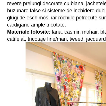
revere prelungi decorate cu blana, jachetel
buzunare false si sisteme de inchidere dubl
glugi de eschimos, iar rochiile petrecute su
cardigane ample tricotate.
Materiale folosite:
lana, casmir, mohair, b
catifelat, tricotaje fine/mari, tweed, jacquard