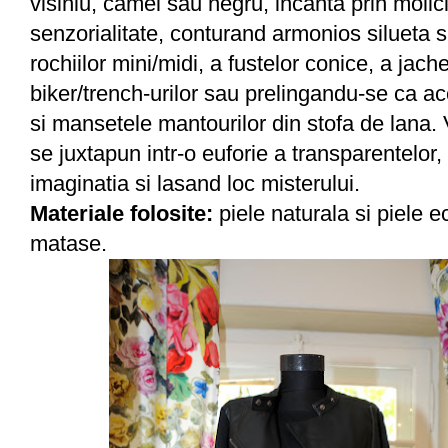
visiniu, camel sau negru, incanta prin molici
senzorialitate, conturand armonios silueta 
rochiilor mini/midi, a fustelor conice, a jache
biker/trench-urilor sau prelingandu-se ca a
si mansetele mantourilor din stofa de lana. 
se juxtapun intr-o euforie a transparentelor,
imaginatia si lasand loc misterului.
Materiale folosite:
piele naturala si piele e
matase.