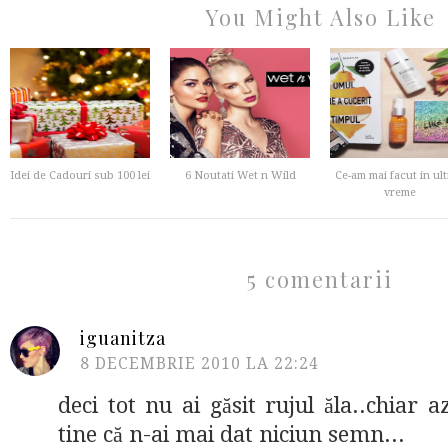
You Might Also Like
Idei de Cadouri sub 100 lei
6 Noutati Wet n Wild
Ce-am mai facut in ul
vreme
5 comentarii
iguanitza
8 DECEMBRIE 2010 LA 22:24
deci tot nu ai găsit rujul ăla..chiar
tine că n-ai mai dat niciun semn...