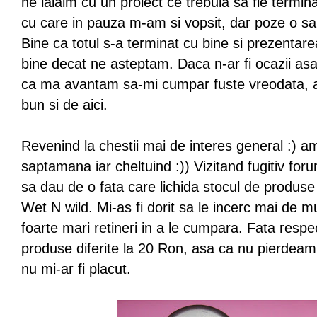
ne lalaim cu un proiect ce trebuia sa fie termin
cu care in pauza m-am si vopsit, dar poze o s
Bine ca totul s-a terminat cu bine si prezentarea
bine decat ne asteptam. Daca n-ar fi ocazii as
ca ma avantam sa-mi cumpar fuste vreodata, a
bun si de aici.
Revenind la chestii mai de interes general :) a
saptamana iar cheltuind :)) Vizitand fugitiv for
sa dau de o fata care lichida stocul de produs
Wet N wild. Mi-as fi dorit sa le incerc mai de m
foarte mari retineri in a le cumpara. Fata resp
produse diferite la 20 Ron, asa ca nu pierdeam
nu mi-ar fi placut.