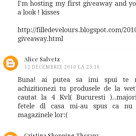
I'm hosting my first giveaway and you
a look ! kisses
http://filledevelours.blogspot.com/2010
giveaway.html
Alice Salvetz
12 DECEMBRIE 2010 LA 23:16
Buna! ai putea sa imi spui te 
achizitionezi tu produsele de la wet
cautat la 4 Kvl( Bucuresti )..majori
fetele dl casa mi-au spus ca nu
magazinele lor:(
Cristina Shopping Therapy