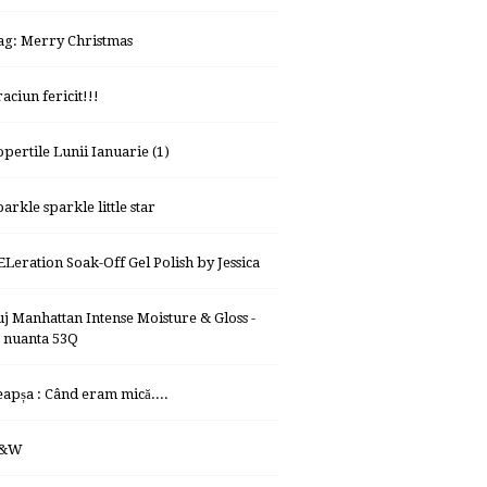
ag: Merry Christmas
aciun fericit!!!
opertile Lunii Ianuarie (1)
arkle sparkle little star
ELeration Soak-Off Gel Polish by Jessica
uj Manhattan Intense Moisture & Gloss -
nuanta 53Q
eapșa : Când eram mică....
&W