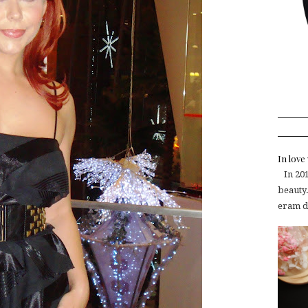
In lov
In 2015
beauty.
eram de