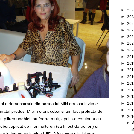
►
20
►
20
►
20
►
20
►
20
►
20
►
20
►
20
►
20
►
20
►
20
►
20
►
20
►
20
►
20
i o demonstratie din partea lui Miki am fost invitate
►
20
natul produs. M-am oferit cobai si am fost preluata de
▼
20
 pilirea unghiei, nu foarte mult, apoi s-a continuat cu
▼
buit aplicat de mai multe ori (sa fi fost de trei ori) si
U
stea in lampa cu lumina LED. A fost cam plictisitoare