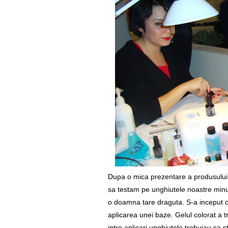
Dupa o mica prezentare a produsului s
sa testam pe unghiutele noastre minu
o doamna tare draguta. S-a inceput cu
aplicarea unei baze. Gelul colorat a tre
intre aplicari unghiutele trebuiau sa 