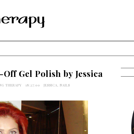
Off Gel Polish by Jessica
ING THERAPY
18:27:00
JESSICA
,
NAILS