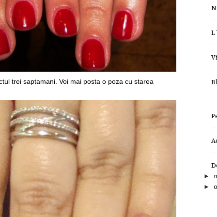
N
L
V
tul trei saptamani. Voi mai posta o poza cu starea
B
P
A
D
►
►