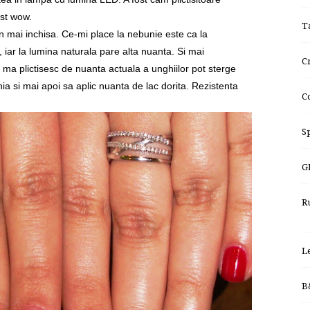
ost wow.
T
n mai inchisa. Ce-mi place la nebunie este ca la
, iar la lumina naturala pare alta nuanta. Si mai
Cr
 ma plictisesc de nuanta actuala a unghiilor pot sterge
ia si mai apoi sa aplic nuanta de lac dorita. Rezistenta
C
Sp
G
R
L
B