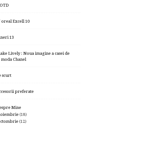
OTD
`oreal Excell 10
ineri 13
lake Lively : Noua imagine a casei de
moda Chanel
e scurt
ccesorii preferate
espre Mine
noiembrie
(18)
octombrie
(12)