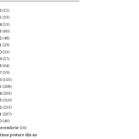
26
(15)
25
(33)
24
(53)
23
(60)
22
(48)
21
(29)
20
(33)
19
(37)
18
(64)
17
(59)
16
(105)
15
(208)
14
(203)
13
(310)
12
(253)
11
(207)
10
(46)
decembrie
(16)
ltima postare din an