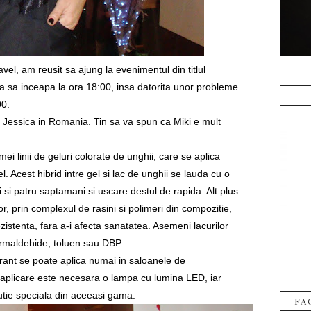
vel, am reusit sa ajung la evenimentul din titlul
uia sa inceapa la ora 18:00, insa datorita unor probleme
00.
ea Jessica in Romania. Tin sa va spun ca Miki e mult
ei linii de geluri colorate de unghii, care se aplica
. Acest hibrid intre gel si lac de unghii se lauda cu o
ei si patru saptamani si uscare destul de rapida. Alt plus
or, prin complexul de rasini si polimeri din compozitie,
zistenta, fara a-i afecta sanatatea. Asemeni lacurilor
formaldehide, toluen sau DBP.
rant se poate aplica numai in saloanele de
e aplicare este necesara o lampa cu lumina LED, iar
utie speciala din aceeasi gama.
FA