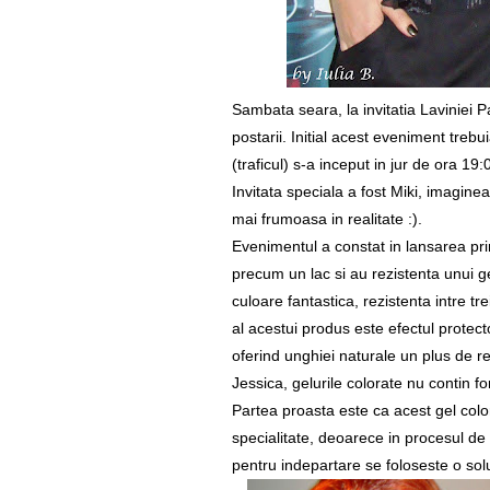
Sambata seara, la invitatia Laviniei Pa
postarii. Initial acest eveniment treb
(traficul) s-a inceput in jur de ora 19:
Invitata speciala a fost Miki, imagin
mai frumoasa in realitate :).
Evenimentul a constat in lansarea prim
precum un lac si au rezistenta unui gel
culoare fantastica, rezistenta intre tr
al acestui produs este efectul protect
oferind unghiei naturale un plus de re
Jessica, gelurile colorate nu contin 
Partea proasta este ca acest gel colo
specialitate, deoarece in procesul d
pentru indepartare se foloseste o sol