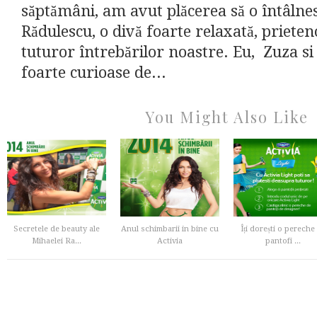
săptămâni, am avut plăcerea să o întâlne
Rădulescu, o divă foarte relaxată, prieten
tuturor întrebărilor noastre. Eu, Zuza s
foarte curioase de...
You Might Also Like
Secretele de beauty ale
Anul schimbarii in bine cu
Îți dorești o pereche
Mihaelei Ra...
Activia
pantofi ...