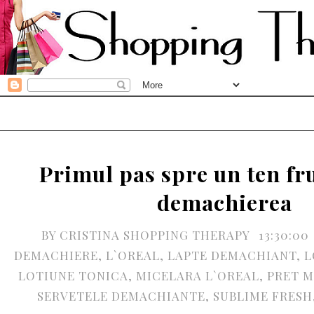
Primul pas spre un ten fr
demachierea
BY
CRISTINA SHOPPING THERAPY
13:30:00
DEMACHIERE
,
L`OREAL
,
LAPTE DEMACHIANT
,
L
LOTIUNE TONICA
,
MICELARA L`OREAL
,
PRET M
SERVETELE DEMACHIANTE
,
SUBLIME FRESH