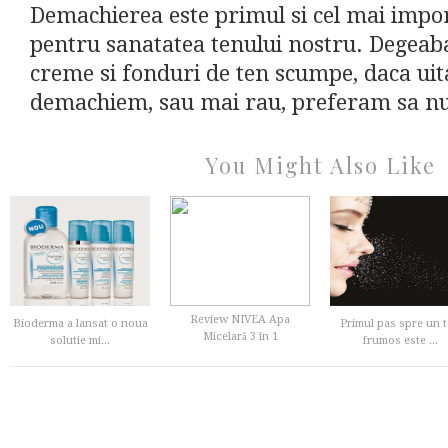
Demachierea este primul si cel mai impo
pentru sanatatea tenului nostru. Degeab
creme si fonduri de ten scumpe, daca ui
demachiem, sau mai rau, preferam sa nu
You Might Also Like
Review NIVEA Apa
Bioderma a lansat o noua
Primul pas spre un 
Micelară 3 în 1
solutie mi...
frumos este ...