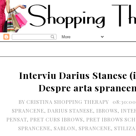
Interviu Darius Stanese (
Despre arta sprance
BY
CRISTINA SHOPPING THERAPY
08:30:0
SPRANCENE
,
DARIUS STANESE
,
IBROWS
,
INTE
PENSAT
,
PRET CURS IBROWS
,
PRET IBROWS SC
SPRANCENE
,
SABLON
,
SPRANCENE
,
STILIZ