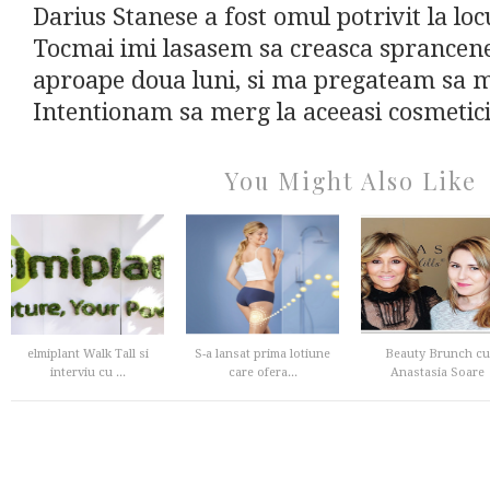
Darius Stanese a fost omul potrivit la locu
Tocmai imi lasasem sa creasca sprancene
aproape doua luni, si ma pregateam sa m
Intentionam sa merg la aceeasi cosmetici
You Might Also Like
elmiplant Walk Tall si
S-a lansat prima lotiune
Beauty Brunch cu
interviu cu ...
care ofera...
Anastasia Soare