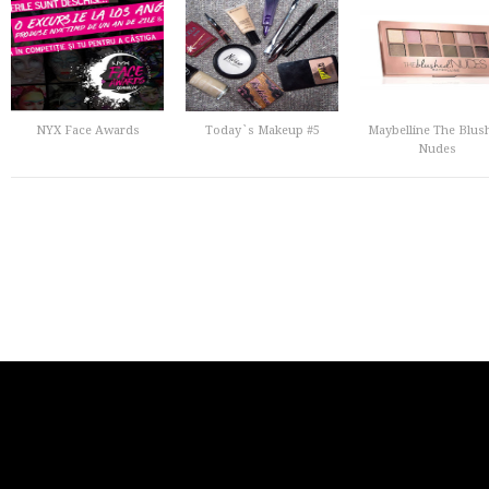
NYX Face Awards
Today`s Makeup #5
Maybelline The Blus
Nudes