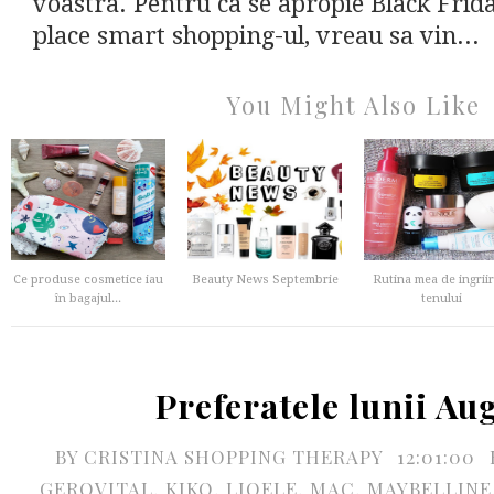
voastra. Pentru ca se apropie Black Friday
place smart shopping-ul, vreau sa vin...
You Might Also Like
Ce produse cosmetice iau
Beauty News Septembrie
Rutina mea de ingriir
în bagajul...
tenului
Preferatele lunii Au
BY
CRISTINA SHOPPING THERAPY
12:01:00
GEROVITAL
,
KIKO
,
LIOELE
,
MAC
,
MAYBELLINE