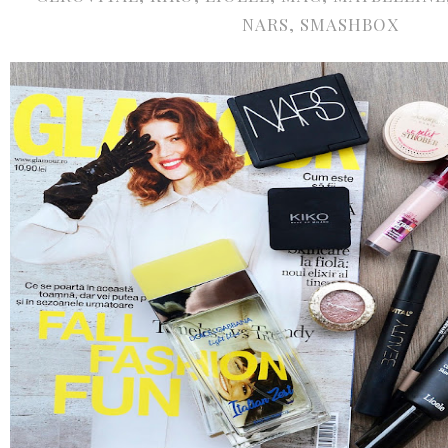
NARS
,
SMASHBOX