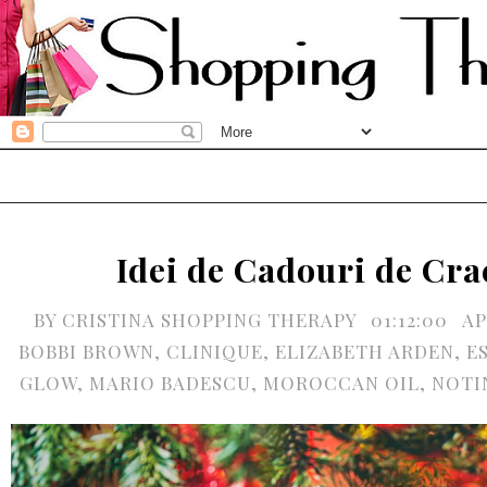
Idei de Cadouri de Cra
BY
CRISTINA SHOPPING THERAPY
01:12:00
AP
BOBBI BROWN
,
CLINIQUE
,
ELIZABETH ARDEN
,
E
GLOW
,
MARIO BADESCU
,
MOROCCAN OIL
,
NOTI