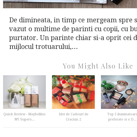
De dimineata, in timp ce mergeam spre s
vazut o multime de parinti cu copii, cu bu
purtator. Un parinte chiar si-a oprit cei do
mijlocul trotuarului,...
You Might Also Like
Quick Review - Maybelline
Idei de Cadouri de
Top 5 iluminatoar
NY Supers...
Craciun 2
preferate si o D...