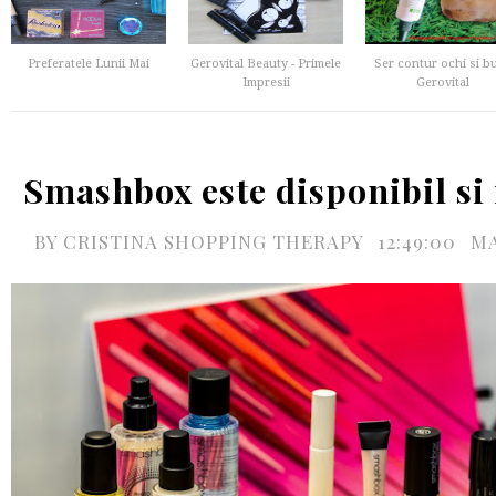
Preferatele Lunii Mai
Gerovital Beauty - Primele
Ser contur ochi si b
Impresii
Gerovital
Smashbox este disponibil si
BY
CRISTINA SHOPPING THERAPY
12:49:00
M