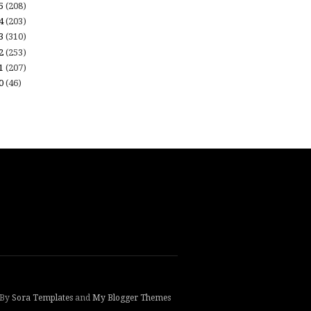
15
(208)
14
(203)
13
(310)
12
(253)
11
(207)
10
(46)
 By
Sora Templates
and
My Blogger Themes