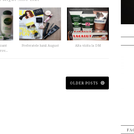
izant
Preferatele lunii August
Alta vizita la DM
ov...
OLDER POSTS
FA