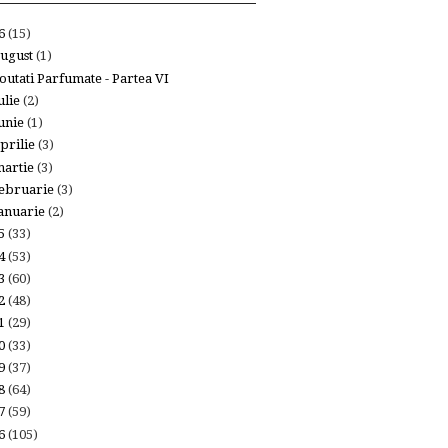
26
(15)
ugust
(1)
outati Parfumate - Partea VI
ulie
(2)
unie
(1)
prilie
(3)
artie
(3)
ebruarie
(3)
anuarie
(2)
25
(33)
24
(53)
23
(60)
22
(48)
21
(29)
20
(33)
19
(37)
18
(64)
17
(59)
16
(105)