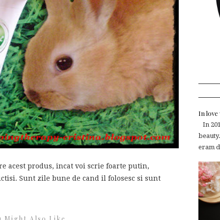
In lov
In 2015
beauty.
eram de
 acest produs, incat voi scrie foarte putin,
tisi. Sunt zile bune de cand il folosesc si sunt
 Might Also Like