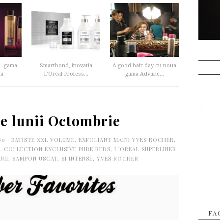
 - gama
Smartbond, inovatia
A good hair day cu noua
ia
L’Oréal Profess...
gama Advanc...
le lunii Octombrie
:00
BATISTE XXL VOLUME
,
EXFOLIANT MAINI YVES ROCHER
,
L COLLECTION EXCLUSIVE PURE REDS
,
L`OREAL SUPERLINER
NII
,
SAMPON USCAT
,
SI INTENSE
,
YVES ROCHER
FA