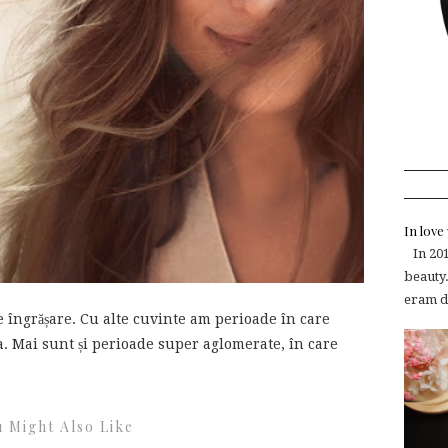
In lov
In 2015
beauty.
eram de
 îngrășare. Cu alte cuvinte am perioade în care
ra. Mai sunt și perioade super aglomerate, în care
 Might Also Like