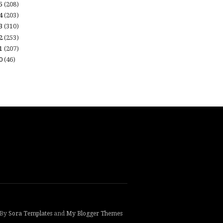
15
(208)
14
(203)
13
(310)
12
(253)
11
(207)
10
(46)
 By
Sora Templates
and
My Blogger Themes