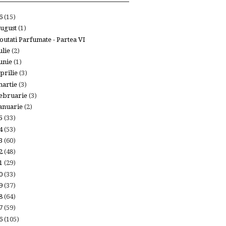
26
(15)
ugust
(1)
outati Parfumate - Partea VI
ulie
(2)
unie
(1)
prilie
(3)
artie
(3)
ebruarie
(3)
anuarie
(2)
25
(33)
24
(53)
23
(60)
22
(48)
21
(29)
20
(33)
19
(37)
18
(64)
17
(59)
16
(105)