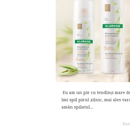
Eu am un păr cu tendință mare de
îmi spăl părul zilnic, mai ales va
amân spălatul...
You