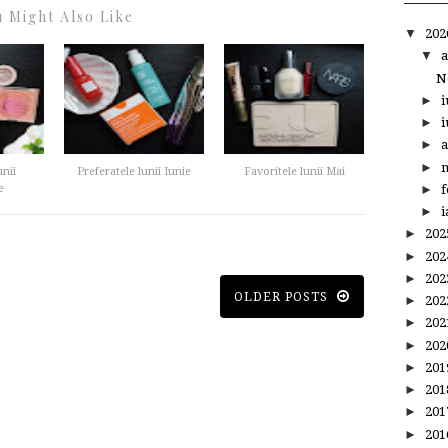
 Might Also Like
▼
20
▼
a
N
►
i
►
i
►
a
►
m
unii
Preferatele lunii Iunie
Favoritele lunii Mai
►
f
e
►
i
►
20
►
20
►
20
OLDER POSTS
►
20
►
20
►
20
►
20
►
20
►
20
►
20