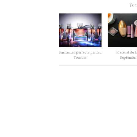
You
Parfumuri perfecte pentru
Preferatele l
Toamna
Septembri