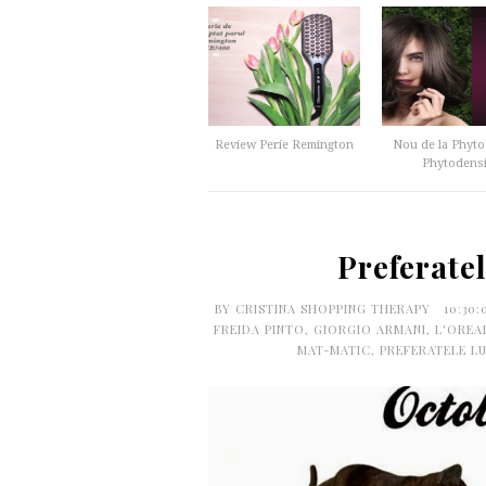
Review Perie Remington
Nou de la Phyto
Phytodens
Preferate
BY
CRISTINA SHOPPING THERAPY
10:30
FREIDA PINTO
,
GIORGIO ARMANI
,
L'OREA
MAT-MATIC
,
PREFERATELE LU