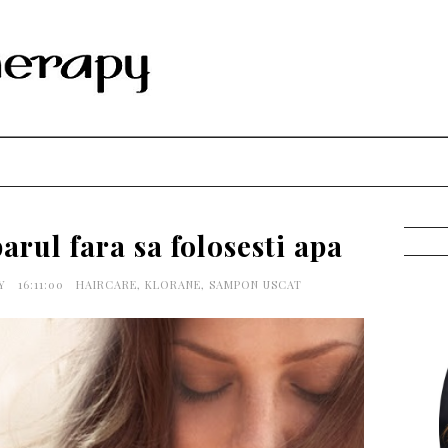
parul fara sa folosesti apa
PY
16:11:00
HAIRCARE
,
KLORANE
,
SAMPON USCAT