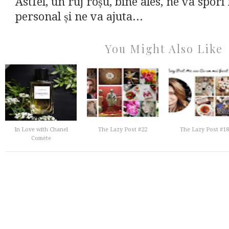
Astfel, un ruj roșu, bine ales, ne va spor
personal și ne va ajuta...
You Might Also Like
In Love with Chanel
The Lazy Post #22
The Lazy Post #18
Comète