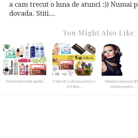
a cam trecut o luna de atunci :)) Numai 
dovada. Stiti...
You Might Also Like
Preferatele lunii Aprilie
6 Idei de Cadouri pentru 1
Rimmel Lansează No
si 8 Mar...
creion pentru ...