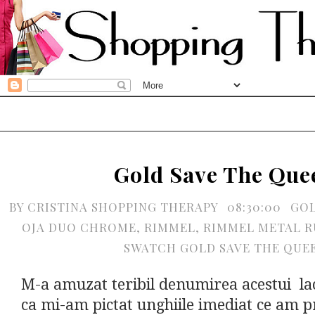
Gold Save The Que
BY
CRISTINA SHOPPING THERAPY
08:30:00
GOL
OJA DUO CHROME
,
RIMMEL
,
RIMMEL METAL R
SWATCH GOLD SAVE THE QUE
M-a amuzat teribil denumirea acestui lac
ca mi-am pictat unghiile imediat ce am p